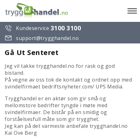
To
3100 3100
Kundeservice
na
support@trygghandel.no
Gå Ut Senteret
Jeg vil takke trygghandel.no for rask og god
bistand.
På vegne av oss tok de kontakt og ordnet opp med
svindelfirmaet bedriftsnyheter.com/ UPS Media.
Trygghandel er en aktør som gir små og
mellomstore bedrifter tyngde i møte med
svindelfirmaer. De bistår på en smidig og
forståelsesfull måte som gir trygghet.
Jeg kan på det varmeste anbefale trygghandel.no
Kai Ove Berg