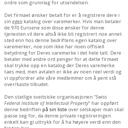
ordre som grunnlag for utsendelsen.
Det firmaet ønsker betalt for er å registrere dere i
sin
egen
katalog over varemerker. Hvis man betaler
de 970 Euroene som disse ønsker for denne
tjenesten vil dere altså ikke bli registrert noe annet
sted enn hos denne bedriftens egen katalog over
varemerker, noe som ikke har noen offisiell
betydning for Deres varemerke i det hele tatt. Dere
betaler med andre ord penger for at dette firmaet
skal trykke opp en katalog der Deres varemerke
taes med, men avtalen er ikke av noen reel verdi og
vi oppfordrer alle våre medlemmer om å pent stå
over/kaste tilbudet.
Den statlige sveitsiske organisasjonen "
Swiss
Federal Institute of Intellectual Property
" har oppført
denne bedriften
på sin liste
over selskaper man skal
passe seg for, da denne private registreringen
enkelt kan gi uttrykk for å ha høyere verdi enn den