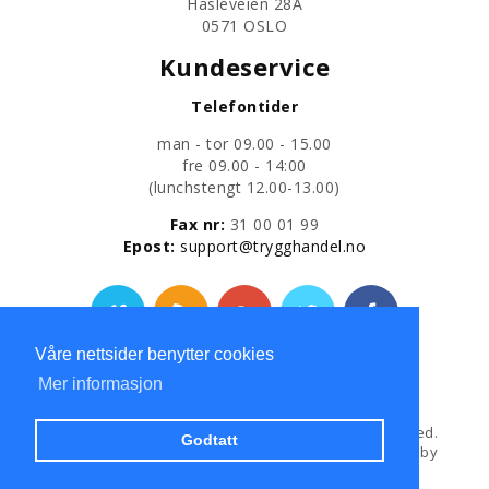
Hasleveien 28A
0571 OSLO
Kundeservice
Telefontider
man - tor 09.00 - 15.00
fre 09.00 - 14:00
​(lunchstengt 12.00-13.00)
Fax nr:
31 00 01 99
​Epost:
support@trygghandel.no
Våre nettsider benytter cookies
Personvernerklæring
Mer informasjon
Copyright © 2013
Trygg Handel AS
All Rights Reserved.
Godtatt
Hosted and Developed by
Hosting-Group.
Powered by
exPub.Net