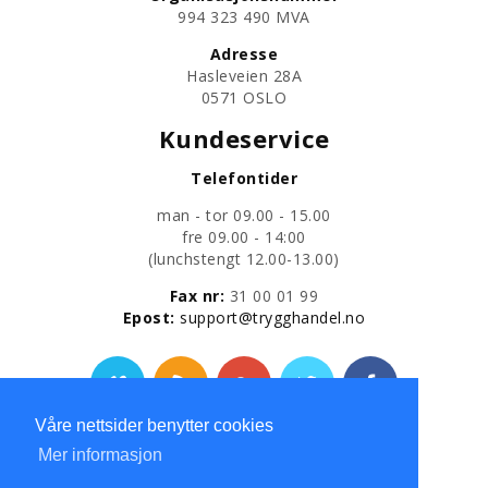
​994 323 490 MVA
Adresse
Hasleveien 28A
0571 OSLO
Kundeservice
Telefontider
man - tor 09.00 - 15.00
fre 09.00 - 14:00
​(lunchstengt 12.00-13.00)
Fax nr:
31 00 01 99
​Epost:
support@trygghandel.no
Våre nettsider benytter cookies
Personvernerklæring
Mer informasjon