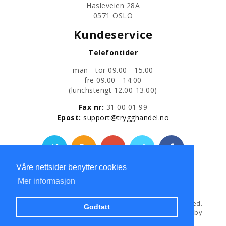
Hasleveien 28A
0571 OSLO
Kundeservice
Telefontider
man - tor 09.00 - 15.00
fre 09.00 - 14:00
​(lunchstengt 12.00-13.00)
Fax nr:
31 00 01 99
​Epost:
support@trygghandel.no
Våre nettsider benytter cookies
Personvernerklæring
Mer informasjon
Copyright © 2013
Trygg Handel AS
All Rights Reserved.
Godtatt
Hosted and Developed by
Hosting-Group.
Powered by
exPub.Net