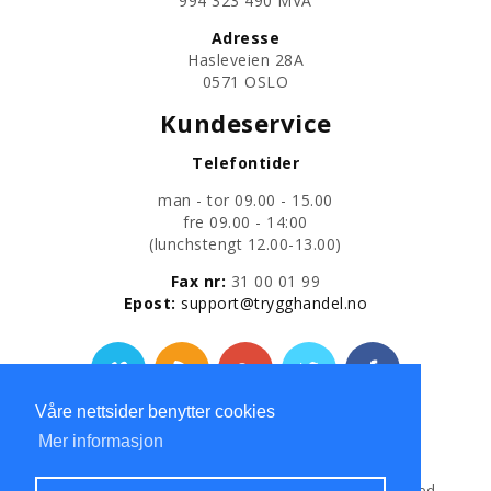
​994 323 490 MVA
Adresse
Hasleveien 28A
0571 OSLO
Kundeservice
Telefontider
man - tor 09.00 - 15.00
fre 09.00 - 14:00
​(lunchstengt 12.00-13.00)
Fax nr:
31 00 01 99
​Epost:
support@trygghandel.no
Våre nettsider benytter cookies
Personvernerklæring
Mer informasjon
Copyright © 2013
Trygg Handel AS
All Rights Reserved.