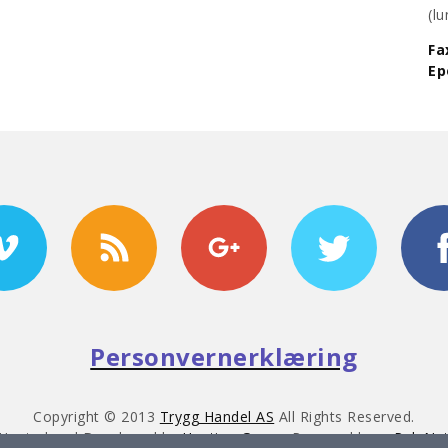
​(
Fa
​E
Personvernerklæring
Copyright © 2013
Trygg Handel AS
All Rights Reserved.
Hosted and Developed by
Hosting-Group.
Powered by
exPub.Ne