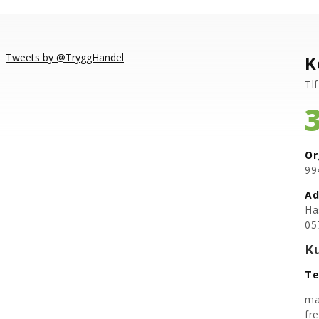
Tweets by @TryggHandel
K
Tlf
Or
​9
Ad
Ha
05
K
Te
ma
fr