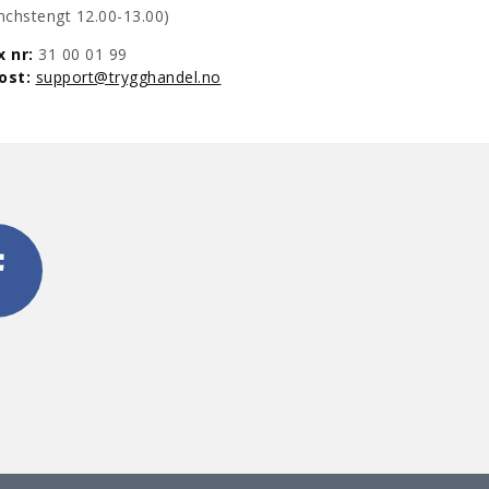
lunchstengt 12.00-13.00)
x nr:
31 00 01 99
post:
support@trygghandel.no
t