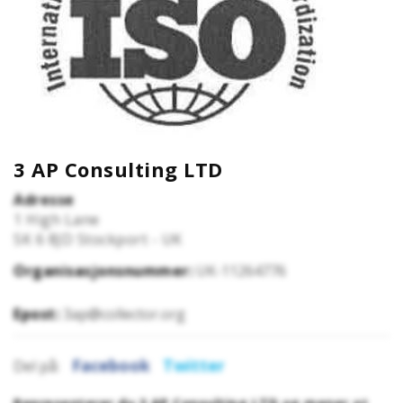
3 AP Consulting LTD
Adresse
1 High Lane
SK 6 8JD
Stockport - UK
Organisasjonsnummer:
UK-11264776
Epost:
3ap@collector.org
Facebook
Twitter
Del på: