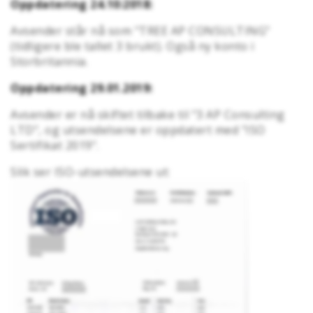
Oppdatering 24.10:2018:
Avsender står nå som "TREE AP CONSULTING"
(tidligere ble tallet 3 brukt). Også ny konto i
Storbritannia.
Oppdatering 29.01.2019:
Avsender er nå skiftet tilbake til "3 AP Consulting
LTD", og utsendelsene er oppdatert med "ISO
Sertifikat 2019".
Slik ser ISO-utsendelsene ut: