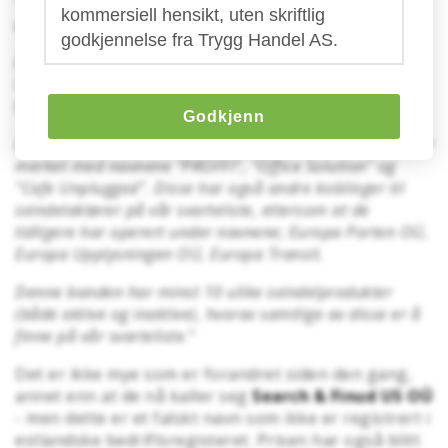
"
Utsendelsene er merket med en "Iso-logo", og aktøren
kommersiell hensikt, uten skriftlig
ønsker 9 985 KR for et "ISO Sertifikat 9001".
godkjennelse fra Trygg Handel AS.
Bedriften som står bak utsendelsen heter Exxa
International OÜ og er registrert i Estland, og i henhold
til fakturaen skal betaling utføres til en konto der.
Godkjenn
Exxa International har tidligere sendt ut falske fakturaer
merket med navnene "PROFFI", "Office Solution" og
"Cafe Unplugged". Disse har også andre koblinger til
svindelaktører på vår svarteliste, ettersom at de
tidligere har operert under navnene; Europa Porten OÜ,
Europa Upplysningen OÜ, Europa Transit.
Denne banden har minst 10 ulike svindelprodukter
(både aktive og inaktive), hvorav samtlige av disse er å
finne på vår svarteliste.
"
Det er ikke mye som er forandret siden den gang,
annet enn at de nå kaller seg
Search & Finud US OÜ
- men dette er et falskt navn som ikke er registrert i
estlandske bedriftsregisteret. Prisen har også blitt