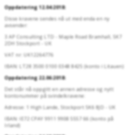
Oppdatering 12.04:2018:
Disse kravene sendes nå ut med enda en ny
avsender:
3 AP Consulting LTD - Maple Road Bramhall, SK7
2DH Stockport - UK
VAT nr: UK12264776
IBAN: LT28 3500 0100 0348 8425 (konto i Litauen)
Oppdatering 22.06:2018:
Det står nå oppgitt en annen adresse og nytt
kontonummer på svindelkravene:
Adresse: 1 High Lande, Stockport SK6 8JD - UK
IBAN: IE72 CPAY 9911 9908 5557 66 (konto på
Irland)