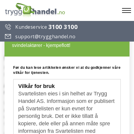
To
3100 3100
Kundeservice
na
Du ønsker å lese en artikkel på Trygg Handels
support@trygghandel.no
Svarteliste over useriøse selskaper og
svindelaktører - kjempeflott!
ISO / ISO Sertifikat 2019
Konto: GB- Storbritannia
Før du kan lese artikkelen ønsker vi at du godkjenner våre
vilkår for tjenesten.
Publisert: 03.08.2017
Advarsel mot falske fakturaer fra Estland
Vilkår for bruk
merket med "ISO"
Svartelisten eies i sin helhet av Trygg
Handel AS. Informasjon som er publisert
Ved omtrent samme tidspunkt ifjor (2016) la vi opp
på Svartelisten er kun evnet for
en advarsel mot utsendelser av falske fakturaer fra
personlig bruk. Det er ikke tillatt å
den Estlandske bedriften Exxa Int. som var markert
med "Iso-sertifikat". Den gang skrev vi følgende:
kopiere, dele eller på annen måte spre
informasjon fra Svartelisten med