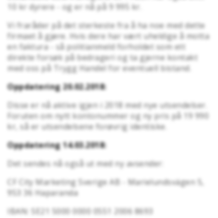
10 kr dyrere - og er nå på 9 995 kr.
Vi fraråder på det sterkeste fra å ha noe med dette
firmaet å gjøre. Hvis dere har vært uheldige å motta
en faktura - så politianmeld forholdet som ett
direkte forsøk på bedrageri og ta gjerne kontakt
med oss på Trygg Handel for eventuell bistand.
Oppdatering 20.02.2018:
Disse er nå aktive igjen i 2018 med nye utsendelser.
Foruten om nytt kontonummer og ny pris på 19 990
kr, så er utsendelsene forøvrig identiske.
Oppdatering 14.03.2018:
Det sendes nå også ut med ny avsender:
CF City Marketing Sverige AB - Marielundsvägen 5,
953 36 Haparanda
IBAN: SE21 5000 0000 0551 2006 8693