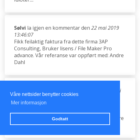
Sølvi
la igjen en kommentar den
22 mai 2019
13:46:07
Fikk feilaktig faktura fra dette firma 3AP
Consulting, Bruker lisens / File Maker Pro
advance. Vår referanse var oppført med: Andre
Dahl
A. Våge AS
la igjen en kommentar den
27 mai
Våre nettsider benytter cookies
2019 08:06:42
Mer informasjon
Fikk feilaktig faktura fra dette firma 3AP
Consulting, Bruker lisens / File Maker Pro
advance. Vår referanse var oppført med: Andre
Godtatt
Dahl