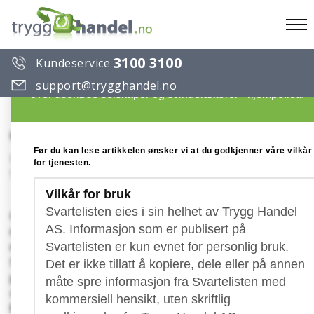
To
3100 3100
Kundeservice
na
Du ønsker å lese en artikkel på Trygg Handels Svartelist
support@trygghandel.no
over useriøse selskaper og svindelaktører - kjempeflott!
Global Media & Market Search
Før du kan lese artikkelen ønsker vi at du godkjenner våre vilkår
Konto: IBAN:
for tjenesten.
SE76 8000 0832 7923 7674 8063 / ES35 0081 0202 1100 01
Vilkår for bruk
Svartelisten eies i sin helhet av Trygg Handel
Global Media & Market Search er navnet på et
AS. Informasjon som er publisert på
nytt svindelprodukt som er ganske lik veldig
mange andre produkter/tjenester på vår
Svartelisten er kun evnet for personlig bruk.
Svarteliste og som selges inn ved at den
Det er ikke tillatt å kopiere, dele eller på annen
potensielle "kunden" blir bedt om å signere et
måte spre informasjon fra Svartelisten med
skjema som skal returneres til aktøren. Global
kommersiell hensikt, uten skriftlig
Media & Market Search selger verdiløse