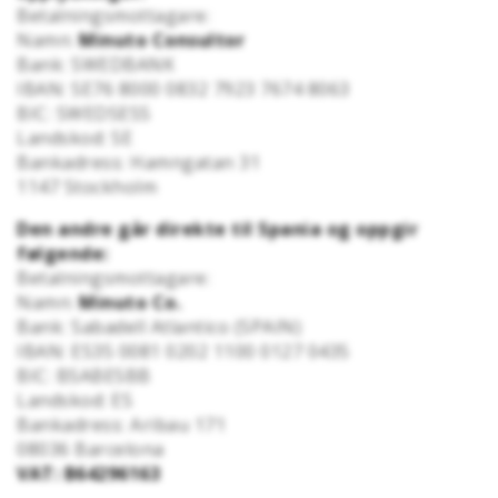
Betalningsmottagare:
Namn:
Minuto Consultor
Bank: SWEDBANK
IBAN: SE76 8000 0832 7923 7674 8063
BIC: SWEDSESS
Landskod: SE
Bankadress: Hamngatan 31
1147 Stockholm
Den andre går direkte til Spania og oppgir
følgende:
Betalningsmottagare:
Namn:
Minuto Co.
Bank: Sabadell Atlantico (SPAIN)
IBAN: ES35 0081 0202 1100 0127 0435
BIC: BSABESBB
Landskod: ES
Bankadress: Aribau 171
08036 Barcelona
VAT: B64296163