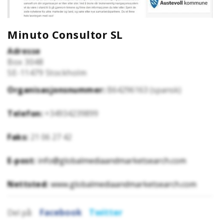
Minuto Consultor SL
Adresse
Box 3048
SE-11479
Stockholm
Organisasjonsnummer:
B64296163 (spansk)
Telefon:
+34934239899
Faks:
21 06 27 42
E-post:
info@globalmediaandmarketsearch.com
Nettsted:
www.globalmediaandmarketsearch.com
Facebook
Twitter
Del på: