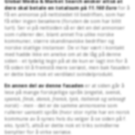
Global Media & Market Search ønsker altså at
dere skal betale en totalsum på
11.160 Euro
for å
få en annonse på nettstedet til bedriften, som har
få eller ingen besøkere (foruten de som har blitt
lurt). Ser vi på nettsiden så er det en del annonser
som rullerer der, blant annet fra ulike norske
kommuner, større skandinaviske bedrifter og
norske statlige instanser. De vi har vært i kontakt
med hadde ikke en anelse om at de låg på denne
siden - et tydelig tegn på at de kun er lagt inn for å
få siden til å fremstå mere seriøst, men bak fasaden
er dette bare nok et verdiløst svindelprodukt.
En annen del av denne fasaden
er at siden går å
lese på mange forskjellige språk (
engelsk, svensk,
spansk, finsk, dansk, fransk, tysk, italiensk og selvsagt
norsk
) -
men
- det er de samme annonsene som
rullerer uansett språk (hvor stor nytte har en norsk
kommune av å synes hvis du velger å se siden på f.
eks. tysk?), altså er dette nok et triks svindlerne
benytter for å virke seriøse.