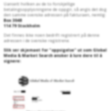
Uansett hvilken av de to forskjellige
betalingsopplysningene de oppgir, så angis det dog
den samme svenske adressen på fakturaen, nemlig:
Box 3048
114 79 Stockholm
Det finnes ikke noen bedrift registrert på denne
adressen i de svenske registrene.
Slik ser skjemaet for "oppsigelse" ut som Global
Media & Market Search ønsker å lure dere til å
signere: