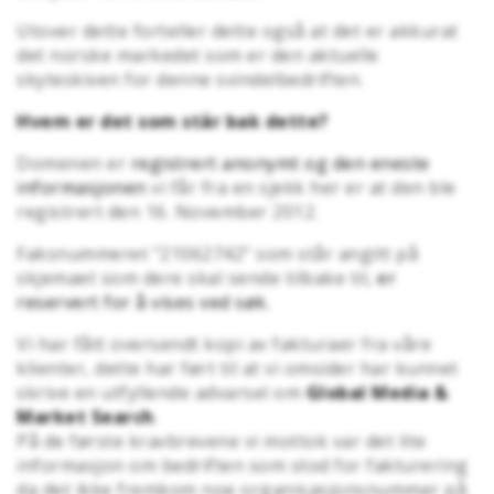
Utover dette forteller dette også at det er akkurat
det norske markedet som er den aktuelle
skyteskiven for denne svindelbedriften.
Hvem er det som står bak dette?
Domenen er
registrert anonymt og den eneste
informasjonen
vi får fra en sjekk her er at den ble
registrert den 16. November 2012.
Faksnummeret "21062742" som står angitt på
skjemaet som dere skal sende tilbake til,
er
reservert for å vises ved søk.
Vi har fått oversendt kopi av fakturaer fra våre
klienter, dette har ført til at vi omsider har kunnet
skrive en utfyllende advarsel om
Global Media &
Market Search
.
På de første kravbrevene vi mottok var det lite
informasjon om bedriften som stod for fakturering
da det ikke fremkom noe organisasjonsnummer på