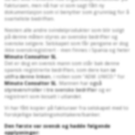
fakturaen, men nå har vi som sagt fått ny
dokumentasjon som vi benytter som grunnlag for å
svarteliste bedriften.
Nesten alle andre svindelprodukter som blir solgt
på denne måten styres av svenske bedrifter og
svenske selgere. Selskapet som får pengene er dog
ikke svenskregistrert - men finnes i Spania og heter
Minuto Consultor SL
.
Det er dog en svensk mann som står bak denne
spansk-registrerte bedriften, som dere kan
se
utifra denne linken
, i rollen som "
ADM. UNICO:
" for
Minuto Consultor SL
. Mannen har
også
styreverv/roller i tre svenske bedrifter
og er
registrert som bosatt i utlandet.
Vi har fått kopier på fakturaer fra selskapet med to
forskjellige betalingsmottakere/banker.
Den første var svensk og hadde følgende
opplysninger: