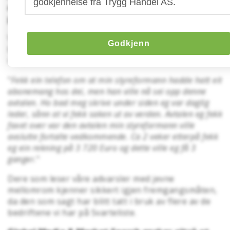
godkjennelse fra Trygg Handel AS.
annonser på sitt nettsted,
globalmediaandmarketsearch.com.
Vi har mottatt en klage på ovennevnt aktør som
Godkjenn
beskriver ganske godt svindelmetoden som blir tatt
i bruk:
"
Fekk ein telefon om at min styreformann hadde hatt eit
abonemang hos dei, men han ville nå sei opp denne
avtalen. Ho bad meg skrive under siden eg var daglig
leder, sånn at vi fekk saken ut av verden. Avtalen eg fekk
faxet over var den avtalen min styreformann ville
avslutte fortalte vedkommende. Ca 2 veker etterpå fekk
eg ein rekning på 3 720 Euro og dette ville eg få 3
ganger.
"
Dere som leser våre advarsler med jevne
mellomrom kjenner sikkert igjen fremgangsmåten,
da den som sagt har blitt tatt i bruk av flere av de
bedriftene vi har på Svarteliste.