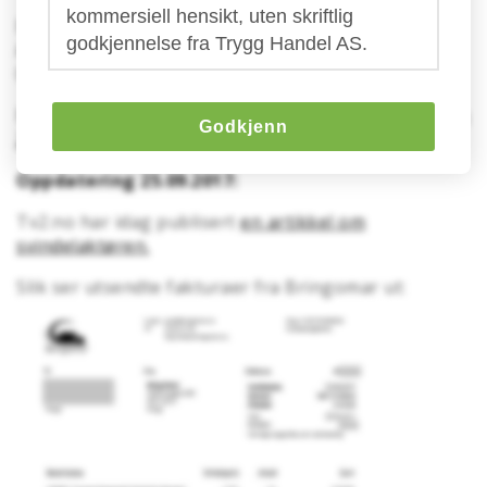
kommersiell hensikt, uten skriftlig
Beskrivelse på faktura er: "
#10020 - Transport Norge
godkjennelse fra Trygg Handel AS.
kode 1(bud): Per kilometer
" og prisen lander rundt 3
000 kr.
Bringomar er et
enkeltpersonforetak opprettet den
Godkjenn
28.07.2017.
Oppdatering 25.09.2017:
Tv2.no har idag publisert
en artikkel om
svindelaktøren.
Slik ser utsendte fakturaer fra Bringomar ut: