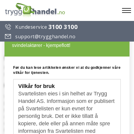
To
3100 3100
Kundeservice
na
Du ønsker å lese en artikkel på Trygg Handels
support@trygghandel.no
Svarteliste over useriøse selskaper og
svindelaktører - kjempeflott!
Bringomar
Konto: 9801.52.88264
Før du kan lese artikkelen ønsker vi at du godkjenner våre
vilkår for tjenesten.
Publisert: 14.09.2017
Fakturaer "på avveie" fra Bringomar
Vilkår for bruk
Svartelisten eies i sin helhet av Trygg
Vi har de siste dagene fått inn flere klager fra
Handel AS. Informasjon som er publisert
bedrifter som har mottatt en faktura fra et
på Svartelisten er kun evnet for
transportselskap ved navn Bringomar. Ingen av
personlig bruk. Det er ikke tillatt å
mottakerne har noen kjennskap til aktøren fra før
og har ikke lykkes å komme i kontakt med
kopiere, dele eller på annen måte spre
bedriften.
informasjon fra Svartelisten med