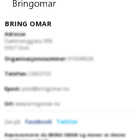
BRING OMAR
Adresse
Dælenenggata 39B
0567
Oslo
Organisasjonsnummer:
919349026
Telefon:
23653733
Epost:
post@bringomar.no
Url:
www.bringomar.no
Facebook
Twitter
Del på:
Representerer du BRING OMAR og mener at denne