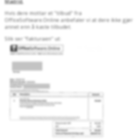
Madrid.
Hvis dere mottar et "tilbud" fra
OfficeSoftware.Online anbefaler vi at dere ikke gjør
annet enn å kaste tilbudet.
Slik ser "fakturaen" ut: