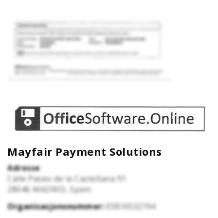
Mayfair Payment Solutions
Adresse
Calle Paseo de la Castellana 91
28046
MADRID, Spain
Organisasjonsnummer:
ESB16532194