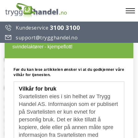
To
3100 3100
Kundeservice
na
Du ønsker å lese en artikkel på Trygg Handels
support@trygghandel.no
Svarteliste over useriøse selskaper og
svindelaktører - kjempeflott!
OfficeSoftware.Online
Konto: ES16 2100 0056 1002 0146 2604
Før du kan lese artikkelen ønsker vi at du godkjenner våre
vilkår for tjenesten.
Publisert: 08.08.2018
Ikke betal "faktura" fra OfficeSoftware.Online
Vilkår for bruk
Svartelisten eies i sin helhet av Trygg
Vi har tidligere advart mot flere forskjellige
Handel AS. Informasjon som er publisert
utsendelser av "fakturaer" sendt fra en bande
på Svartelisten er kun evnet for
Spania. Der finner dere blant annet GlobalExpress
personlig bruk. Det er ikke tillatt å
(jan. 2015), OfficeStore (nov. 2015), OfficeMart (sep.
2016), OfficeSmart (jan. 2017) og OfficeSoftware
kopiere, dele eller på annen måte spre
Direct (mar. 2017).
informasjon fra Svartelisten med