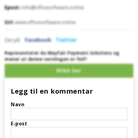
Epost:
info@officesoftware.online
Url:
www.officesoftware.online
Facebook
Twitter
Del på:
Representerer du Mayfair Payment Solutions og
mener at denne varslingen er feil?
Legg til en kommentar
Navn
E-post