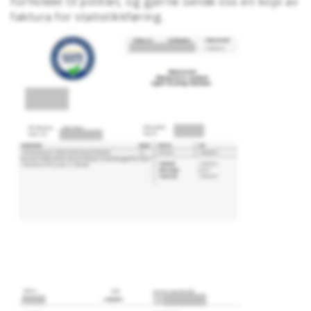
forholdet til politiet, og gjerne sende oss en kopi av
faktura for statistikkføring.