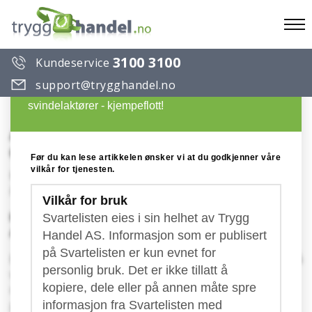
To
3100 3100
Kundeservice
na
Du ønsker å lese en artikkel på Trygg Handels
support@trygghandel.no
Svarteliste over useriøse selskaper og
svindelaktører - kjempeflott!
Advececure Advanced Ce-marked
Cyber Security Solutions
Før du kan lese artikkelen ønsker vi at du godkjenner våre
vilkår for tjenesten.
Konto: BE- Belgia
Publisert: 20.12.2021
Vilkår for bruk
Pass på svindelfakturaer merket med VPN
Svartelisten eies i sin helhet av Trygg
Advececure!
Handel AS. Informasjon som er publisert
på Svartelisten er kun evnet for
En kjent svindelbande med gjentatte oppføringer på
personlig bruk. Det er ikke tillatt å
vår svarteliste er nå igang igjen med nye
kopiere, dele eller på annen måte spre
masseutsendelser av falske fakturaer. Denne
gangen ønsker de 2 484 Euro (ca 25 000 kr) for noe
informasjon fra Svartelisten med