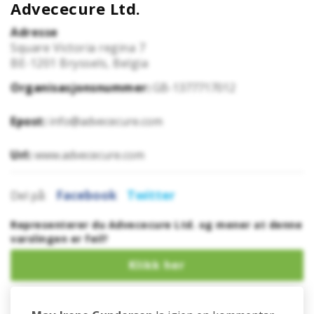
Advececure Ltd.
Adresse
Square Victoria regina 7
BE-1201
Bryssels, Belgia
Organisasjonsnummer:
GB-1377717012
Epost:
info@advececure.com
Url:
www.advececure.com
Facebook
Twitter
Del på:
Representerer du Advececure Ltd. og mener at denne
varslingen er feil?