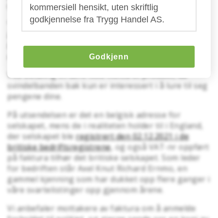
de kaller:
kommersiell hensikt, uten skriftlig
godkjennelse fra Trygg Handel AS.
"
VPN Advececure + S5850-48T4Q 48-port Ethernet
Leie Switch S5850-48T4Q, 48-Port Ethernet L3 Fully
Managed Plus Switch + Advececure VPN system 12
måneder
"
Godkjenn
Ved betaling vil dere ikke motta et produkt, da
svindelbanden bak kun er interessert i å lure til seg
pengene dine.
På utsendelsen er det en belgisk adresse for
selskapet, mens de i realiteten holder til i England,
der selskapet ble
registrert den 02.12.2021 i de
britiske bedriftsregistrene
, og også VAT-nr oppført
på faktura tilhør det britiske selskapet. Som leder
for bedriften står Axel Knut Richard Ernmo, en
gammel kjenning som har dukket opp flere ganger i
våre svartelistinger opp gjennom årene.
Vi anbefaler mottakere av faktura om å anmelde