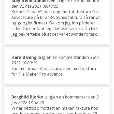
May-Irene Gundersen
la igjen en kommentar
den
22 des 2021 08:18:25
Kronos Titan AS har i dag mottatt faktura fra
Advececure på kr 2484. Synes faktura så rar ut
og googlet firmaet. Da kom jeg inn på deres
sider. Og der fant jeg identisk faktura. Da fikk
jeg bekreftelse på at det var et svindelforsøk.
Harald Bang
la igjen en kommentar den
3 jan
2022 10:09:19
Samme firma - Acvececure, men med faktura
for File Maker Pro advance
Borghild Bjerke
la igjen en kommentar den
3
jan 2022 13:38:40
Vi har nettopp mottatt en maken faktura hos
oss. Jeg googlet og fant svar her hos dere. Vi