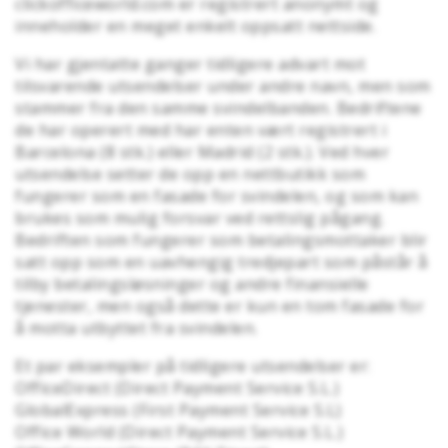
clickofficeworld.com er registrert anonymt og
inneholder en meget enkelt oppsatt nettside.
Vi har gjentatte ganger tidligere advart mot
tilsvarende utsendelser under andre navn, men som
stammer fra den samme svindelbanden. Bedriftene
de har operert med har enten vært registrert i
Barcelona (8 stk.) eller Madrid (2 stk.). Ved hver
utsendelse setter de opp en nettbutikk som
fungerer som en fasade for svindelen, og som kan
brukes som mulig forsvar ved rettslig pågang.
Bedriften som fungerer som betalingsmottaker blir
satt opp som en uavhengig tredjepart som påstår å
tilby betalingsløsninger og andre finansielle
tjenester, men også dette er kun en tom fasade for
å motta utbyttet fra svindelen.
Et par eksempler på tidligere utsendelser er:
OfficeDirect (Direct Payment Service S.L.)
GlobalExpress (First Payment Service S.L)
Office World (Direct Payment Service S.L.)