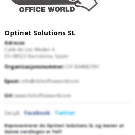
Optinet Solutions SL
Adresse
Calle de Les Medes 4
ES-08023
Barcelona, Spain
Organisasjonsnummer:
CIF-B44682391
Epost:
info@clickofficeworld.com
Url:
www.clickofficeworld.com
Facebook
Twitter
Del på:
Representerer du Optinet Solutions SL og mener at
denne varslingen er feil?