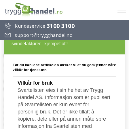
To
3100 3100
Kundeservice
na
Du ønsker å lese en artikkel på Trygg Handels
support@trygghandel.no
Svarteliste over useriøse selskaper og
svindelaktører - kjempeflott!
Click Office World
Konto: ES- Spania
Før du kan lese artikkelen ønsker vi at du godkjenner våre
vilkår for tjenesten.
Publisert: 14.04.2023
Vær oppmerksom på svindelfakturaer merket
Vilkår for bruk
med Click Office World!
Svartelisten eies i sin helhet av Trygg
Handel AS. Informasjon som er publisert
Flere norske bedrifter har mottatt det som ser ut til
på Svartelisten er kun evnet for
å være en faktura fra "
Click Office World
", for noe
personlig bruk. Det er ikke tillatt å
de kaller "
CXM PRO DATA OFFICE EDITION V10
" til en
kostnad av 930 Euro (ca. 10 600 KR). Utifra det som
kopiere, dele eller på annen måte spre
fremkommer på utsendt "faktura" så er det ikke lett
informasjon fra Svartelisten med