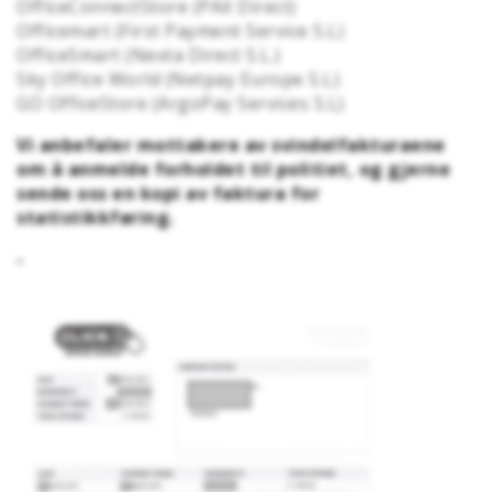
OfficeConnectStore (PAX Direct)
Officemart (First Payment Service S.L)
OfficeSmart (Nexta Direct S.L.)
Sky Office World (Netpay Europe S.L)
GO OfficeStore (ArgoPay Services S.L)
Vi anbefaler mottakere av svindelfakturaene
om å anmelde forholdet til politiet, og gjerne
sende oss en kopi av faktura for
statistikkføring.
-