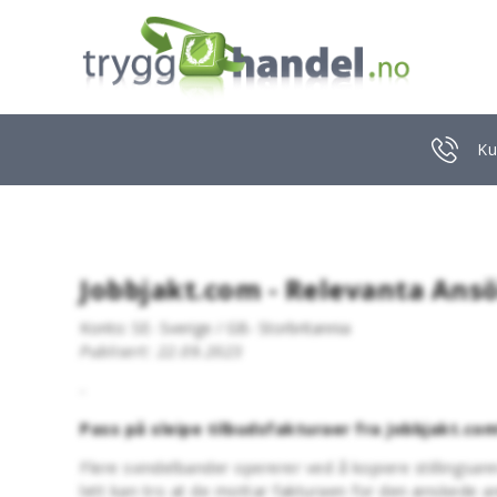
Ku
Jobbjakt.com - Relevanta Ans
Konto: SE- Sverige / GB- Storbritannia
Publisert: 22.09.2023
-
Pass på sleipe tilbudsfakturaer fra Jobbjakt.com
Flere svindelbander opererer ved å kopiere stillingsa
lett kan tro at de mottar fakturaen for den ønskede 