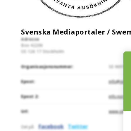
Svenska Mediaportaler / Swem
Adresse
Box 42206
SE-126 17
Stockholm
Organisasjonsnummer:
SE-969799-
Epost:
info@jobbj
Epost 2:
info.norge
Url:
www.jobbja
Facebook
Twitter
Del på: