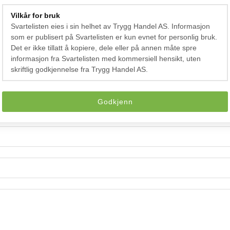
dia Portals OÜ og mener at denne varslingen er feil?
Vilkår for bruk
Svartelisten eies i sin helhet av Trygg Handel AS. Informasjon
som er publisert på Svartelisten er kun evnet for personlig bruk.
Det er ikke tillatt å kopiere, dele eller på annen måte spre
informasjon fra Svartelisten med kommersiell hensikt, uten
skriftlig godkjennelse fra Trygg Handel AS.
Godkjenn