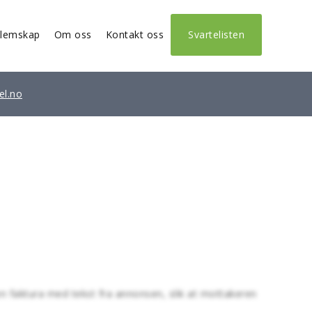
lemskap
Om oss
Kontakt oss
Svartelisten
el.no
en faktura med tekst fra annonsen, slik at mottakeren