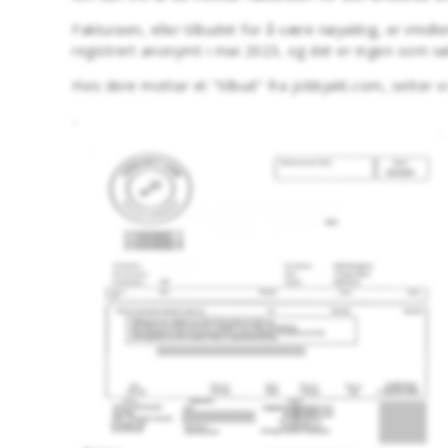
Fakturaen, eller tilbudet for å være nøyaktig, er imid
registrert anonymt i mai 2023, og det er ingen som søk
Hvis dere mottar et "tilbud" fra jobbjakt.com, setter 
-