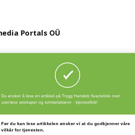
edia Portals OÜ
0449 / ES-16321858
akt.com
Du ønsker å lese en artikkel på Trygg Handels Svarteliste over
@jobbjakt.com
useriøse selskaper og svindelaktører - kjempeflott!
kt.com
Før du kan lese artikkelen ønsker vi at du godkjenner våre
vilkår for tjenesten.