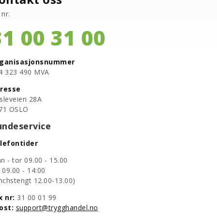
 nr.
31 00 31 00
ganisasjonsnummer
94 323 490 MVA
resse
sleveien 28A
71 OSLO
undeservice
lefontider
n - tor 09.00 - 15.00
e 09.00 - 14:00
lunchstengt 12.00-13.00)
x nr:
31 00 01 99
post:
support@trygghandel.no