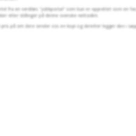
lertid fra en verdiløs "jobbportal" som kun er opprettet som en 
er etter stillinger på denne svenske nettsiden.
vi pris på om dere sender oss en kopi og deretter legger den i sø