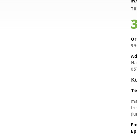
Tlf
Or
​9
Ad
Ha
05
K
Te
ma
fr
​(
Fa
​E