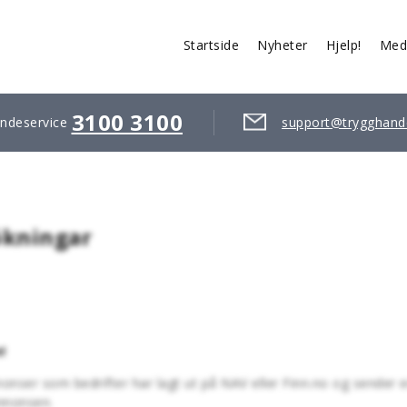
Startside
Nyheter
Hjelp!
Med
3100 3100
ndeservice
support@trygghand
ökningar
!
nnonser som bedrifter har lagt ut på NAV eller Finn.no og sender 
annonsen.