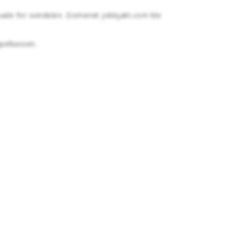
fasade for svindelen. Domenet jobbjakt.com ble
ppelkassen.