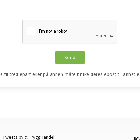
re til tredjepart eller på annen måte bruke deres epost til annet
Tweets by @TryggHandel
K