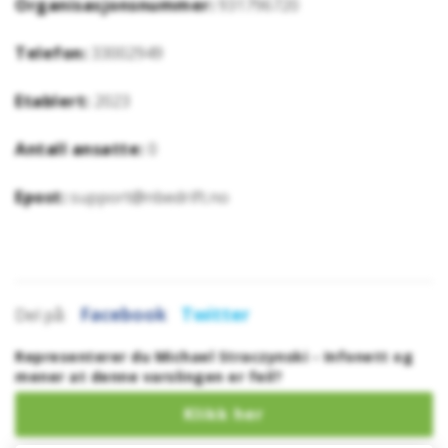
Organisasjonsnummer:
931796720
Telefon:
33002949
Etablert:
2023
Antall ansatte:
0
Epost:
support@nbedrift.no
Facebook
Twitter
Del på:
Representerer du Michael Straczynski - Infonett og
mener at denne varslingen er feil?