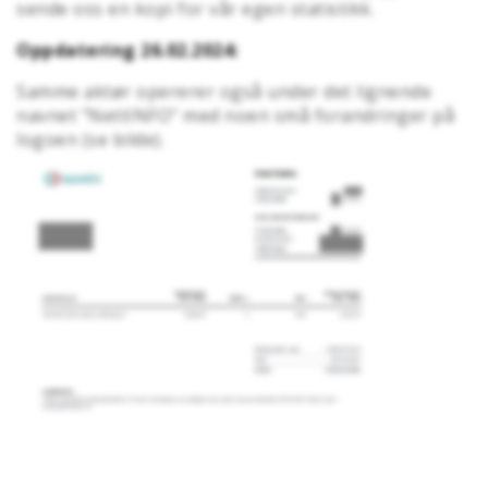
sende oss en kopi for vår egen statistikk.
Oppdatering 26.02.2024:
Samme aktør opererer også under det lignende
navnet "NettINFO" med noen små forandringer på
logoen (se bilde).