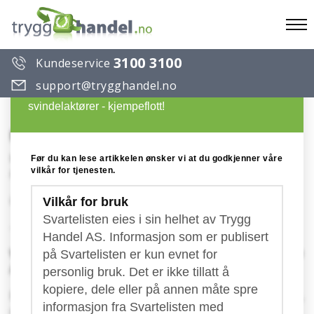
To
3100 3100
Kundeservice
na
Du ønsker å lese en artikkel på Trygg Handels
support@trygghandel.no
Svarteliste over useriøse selskaper og
svindelaktører - kjempeflott!
NettINFO / INFONETT
Konto: NO- Norge
Før du kan lese artikkelen ønsker vi at du godkjenner våre
vilkår for tjenesten.
Publisert: 05.12.2023
Oppdatert: 26.02.2024
Vilkår for bruk
Svartelisten eies i sin helhet av Trygg
-
Handel AS. Informasjon som er publisert
Vær oppmerksom på lurefakturaer fra NettINFO
på Svartelisten er kun evnet for
/ Infonett!
personlig bruk. Det er ikke tillatt å
kopiere, dele eller på annen måte spre
En
velkjent aktør
har igjen havnet på vår svarteliste,
informasjon fra Svartelisten med
denne gangen under navnet Infonett.