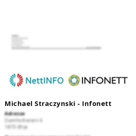
Michael Straczynski - Infonett
Adresse
Damholtveien 6
1870
Ørje