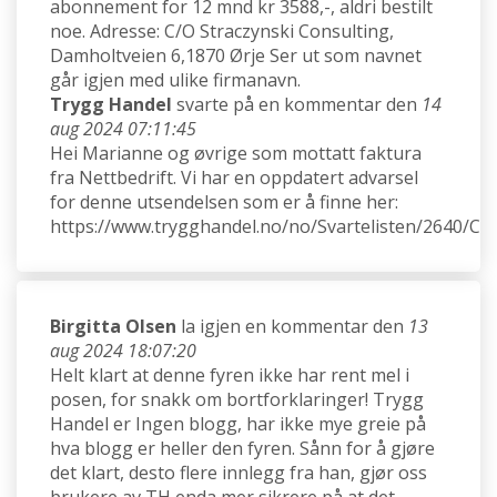
abonnement for 12 mnd kr 3588,-, aldri bestilt
noe. Adresse: C/O Straczynski Consulting,
Damholtveien 6,1870 Ørje Ser ut som navnet
går igjen med ulike firmanavn.
Trygg Handel
svarte på en kommentar den
14
aug 2024 07:11:45
Hei Marianne og øvrige som mottatt faktura
fra Nettbedrift. Vi har en oppdatert advarsel
for denne utsendelsen som er å finne her:
https://www.trygghandel.no/no/Svartelisten/2640/C
Birgitta Olsen
la igjen en kommentar den
13
aug 2024 18:07:20
Helt klart at denne fyren ikke har rent mel i
posen, for snakk om bortforklaringer! Trygg
Handel er Ingen blogg, har ikke mye greie på
hva blogg er heller den fyren. Sånn for å gjøre
det klart, desto flere innlegg fra han, gjør oss