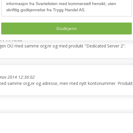
n OÜ med samme org.nr. som nevnt ovenfor. Fakturaen har logo med 
informasjon fra Svartelisten med kommersiell hensikt, uten
skriftlig godkjennelse fra Trygg Handel AS.
Godkjenn
014 11:16:08
ningen OÜ med samme org.nr og med produkt "Dedicated Server 2".
nov 2014 12:36:02
n med samme org,nr og adresse, men med nytt kontonummer. Produkte