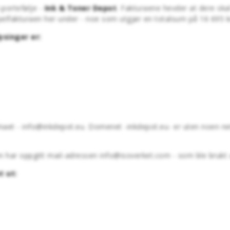
l-portefølje -
Ink & Toner Depot
. Fakturaene hevder at dere skal
pelfakturaen her under - noe som utgjør en totalsum på 16 695 k
ysinger er:
irmaet - info@inkdepot.eu. Domenet -inkdepot.eu- er uten noen n
n har oppgitt mail-adressen info@isoverket.com - som ble brukt a
t ut: