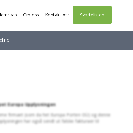
lemskap
Om oss
Kontakt oss
Svartelisten
el.no
pet Europa Upplysningen
amme firmaet (som da het Europa Porten OÜ) og denne
lysningen har også sendt ut falske fakturaer til