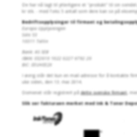
De har nå lagt til ytterligere et "produkt" til sin svinde
kr stk. - med f.eks 5 antall som dere kan se på eksem
Bedriftsopplysinger til firmaet og betalingsoppl
Europa Upplysningen
Söle 53
10311 Tallin
Bank: AS SEB
IBAN: EE2610 1022 0227 6792 20
BIC: EEUHEE2X
I øvrig står det kun en mail-adresse for å kontakte f
uke siden, den 13. mai 2014.
Domenet står registrert på
dette svenske firmaet
, me
Slik ser fakturaen merket med Ink & Toner Depo