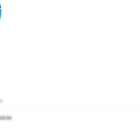
55
pot.eu