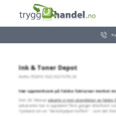
Ku
Ink & Toner Depot
Konto: EE2610 1022 0227 6792 20
Vær oppmerksom på falske fakturaer merket med
Den 28. februar
advarte vi mot utsendelser av falske 
advarselen har vi oppdatert flere ganger etterhvert s
Tyskland om en "førstehjelpen-koffert" - som det fr