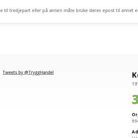
re til tredjepart eller på annen måte bruke deres epost til annet
Tweets by @TryggHandel
K
Tlf
Or
​9
Ad