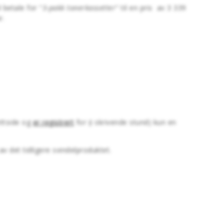
 betale for "
3-pakk tonerkassetter
" til en pris av 3 339
r.
ettside og
er registrert
for (i skrivende stund) kun en
v det tidligere svindelproduktet.