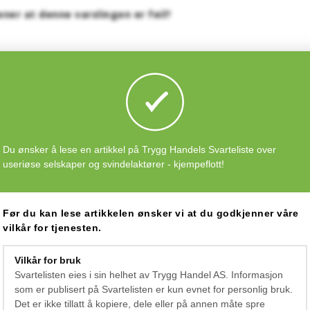
er at denne varslingen er feil?
aloger" som er rene svindelprodukter, som f. eks Isofakta/Isonord
Du ønsker å lese en artikkel på Trygg Handels Svarteliste over
useriøse selskaper og svindelaktører - kjempeflott!
alog" - ISO-VERKET.
Før du kan lese artikkelen ønsker vi at du godkjenner våre
vilkår for tjenesten.
Vilkår for bruk
Svartelisten eies i sin helhet av Trygg Handel AS. Informasjon
som er publisert på Svartelisten er kun evnet for personlig bruk.
n en kommentar den
7 okt 2014 06:51:14
Det er ikke tillatt å kopiere, dele eller på annen måte spre