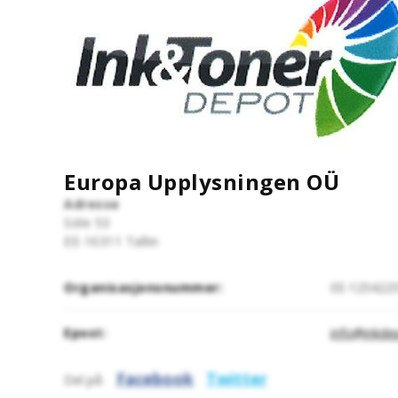
Europa Upplysningen OÜ
Adresse
Söle 53
EE-10311
Tallin
Organisasjonsnummer:
EE-125422
Epost:
info@inkde
Facebook
Twitter
Del på: