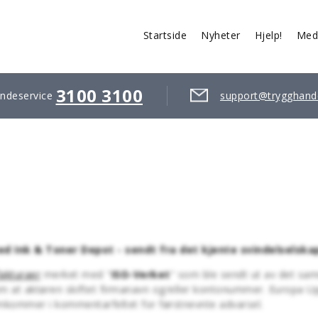
Startside
Nyheter
Hjelp!
Med
3100 3100
ndeservice
support@trygghand
 Ink & Toner Depot - sendt fra det kjente svindelselska
fakturaer
merket med "
ISO-Verket
" som ble sendt ut av det s
om at aktøren skiftet firmanavn og/eller kontonummer. Europa Upp
emkommer i kommentarfeltet for førstnevnte advarsel.