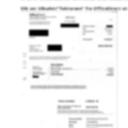
Slik ser tilbudet/"fakturaen" fra OfficeDirect ut