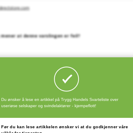
directstore.com
 mener at denne varslingen er feil?
014 15:13:36
er. Er styreleder, så navnet mitt er bare hentet ut fra nettet. Ligg unn
Du ønsker å lese en artikkel på Trygg Handels Svarteliste over
useriøse selskaper og svindelaktører - kjempeflott!
14 14:07:34
me hos oss som hos Knut - regnskapsfører stusset på at gamle styrel
Før du kan lese artikkelen ønsker vi at du godkjenner våre