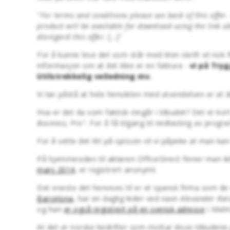
"
For terms and conditions please see back of this offer.
product will be available for download using the link ab
disregard this offer.
[...]"
For å kunne lese det som står med liten skrift vil nok f
informasjon om at det ikke er en faktura -
vi på Try
Utilstrekkelig veiledning mv.
Vi tør påstå at hele hensikten med utsendelsen er at d
Hva er det da som faktisk inngår i tilbudet? Det er ko
Business, Pro
". For å få tilgang til nedlasting av pro
For å sette det litt på spissen vil vi påpeke at man 
På hjemmesiden til aktøren OfficeDirect finner man 
mars 2014
, er registrert anonymt.
Det eneste det henvises til er et spansk firma som de
Barcelona
, har en daglig leder ved navn
Alexander Rai
og han
er også registrert på en svensk adresse
i Malm
At det er norske bedrifter som mottar disse tilbudene 