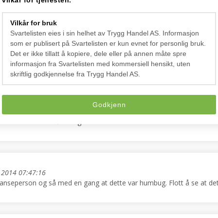
vilkår for tjenesten.
Vilkår for bruk
23:17:55
Svartelisten eies i sin helhet av Trygg Handel AS. Informasjon
g fikk denne fakturaen i posten. Jeg ante ugler i mosen før jeg snak
som er publisert på Svartelisten er kun evnet for personlig bruk.
nøysunds registeret. Regner med de har fått tak i informasjon om navn
Det er ikke tillatt å kopiere, dele eller på annen måte spre
informasjon fra Svartelisten med kommersiell hensikt, uten
skriftlig godkjennelse fra Trygg Handel AS.
Godkjenn
n henvendelse fra en forening jeg har vært sekretær i for veldig mang
åken nok til å forhøre seg videre.
 2014 07:47:16
eranseperson og så med en gang at dette var humbug. Flott å se at de