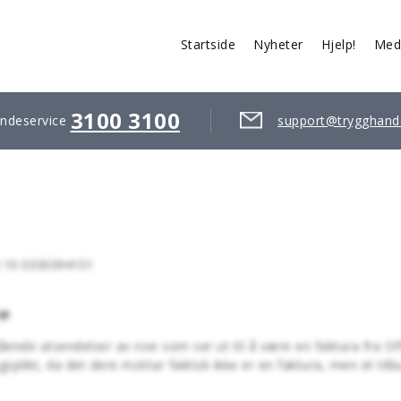
Startside
Nyheter
Hjelp!
Med
3100 3100
ndeservice
support@trygghand
5 10 0330394151
t!
ående utsendelser av noe som ser ut til å være en faktura fra Off
plikt, da det dere mottar faktisk ikke er en faktura, men et tilb