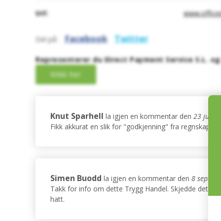
Url:
www.office
Facebook
Twitter
Del på:
Representerer du Direct Payment Service S.L. og
Knut Sparhell
la igjen en kommentar den
23 jun 2
Fikk akkurat en slik for "godkjenning" fra regnskapsfør
Simen Buodd
la igjen en kommentar den
8 sep 20
Takk for info om dette Trygg Handel. Skjedde det sam
hatt.