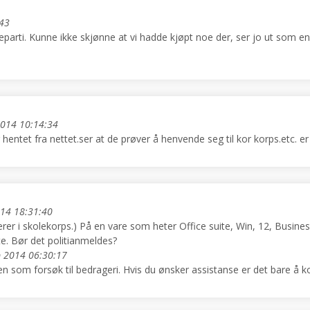
:43
eparti. Kunne ikke skjønne at vi hadde kjøpt noe der, ser jo ut som en 
2014 10:14:34
hentet fra nettet.ser at de prøver å henvende seg til kor korps.etc. e
014 18:31:40
serer i skolekorps.) På en vare som heter Office suite, Win, 12, Busine
te. Bør det politianmeldes?
p 2014 06:30:17
en som forsøk til bedrageri. Hvis du ønsker assistanse er det bare å k