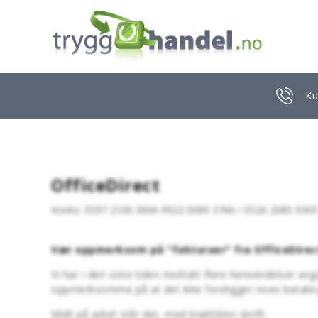
Ku
OfficeDirect
Konto: ES97 2100 3006 9922 0089 3766 / ES26 2085 930
Vær oppmerksom på "fakturaer" fra OfficeDirec
Vi har i den siste tiden mottatt flere henvendelser ang
oppmerksomme på at det ikke foreligger noen betalings
Midt på arket står det, med knøttliten skrift: