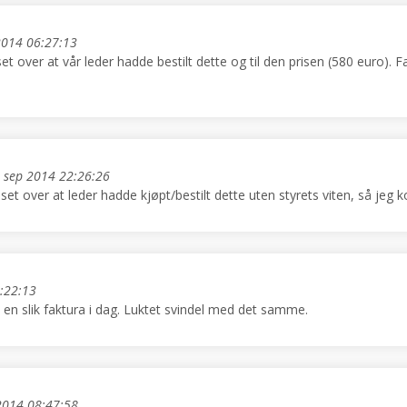
2014 06:27:13
set over at vår leder hadde bestilt dette og til den prisen (580 euro). 
 sep 2014 22:26:26
sset over at leder hadde kjøpt/bestilt dette uten styrets viten, så jeg
:22:13
n slik faktura i dag. Luktet svindel med det samme.
2014 08:47:58