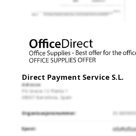
Direct Payment Service S.L.
Adresse
PG Gracia 12 Planta 1
08007
Barcelona, Spain
Organisasjonsnummer:
ES-B65905
Epost:
info@office