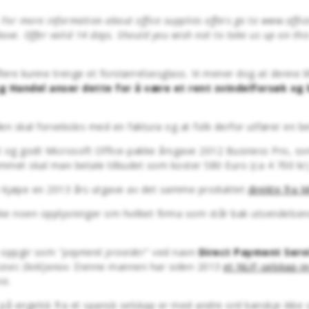
 For more information about office supplies offers go to www.office
ove. Offer valid 14 days. Should you wish not to take us up on this
lere kunne trenge et forstørrelsesglass. Vi mener dog at denne lill
gg Handel anser dette for å være et rent svindelforsøk og
en skal forveksles med en faktura og at folk derfor utfører en be
rt og godt Microsoft Office-pakke årsgave 2012 Business Pro, som 
grammet skal man betale tilbudet som koster 580 Euro (ca 4 700 kr
kan kjøpe en 2013 års utgave av det samme produktet
direkte fra 
ikke noen opplysninger om hvilket firma som står bak utsendels
 oppgir som "
payment provider
" ved navn
Direct Payment Servi
cevic Dokljanov
. Denne mannen har siden 2013
et NUF-selskap re
ö.
på engelsk fra et spansk selskap er med andre ord kanskje ikke s