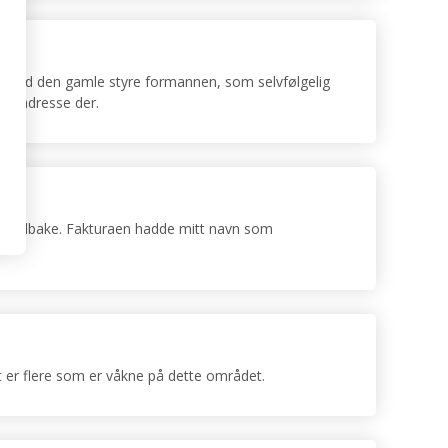
ket med den gamle styre formannen, som selvfølgelig
 og adresse der.
e år tilbake. Fakturaen hadde mitt navn som
t er flere som er våkne på dette området.