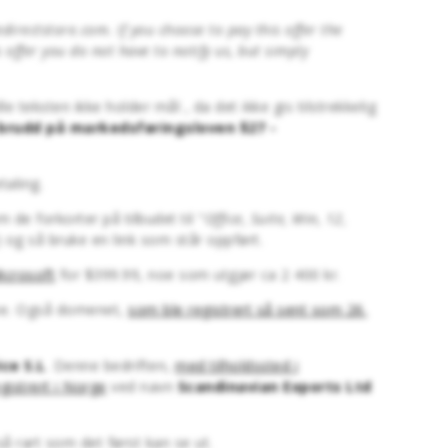
directstore.com. If you choose to pay this offer the
 offer you do not have to notify us, but simply
e teksten ikke holder mål , da det ikke gis tilstrekkelig
 brudd på markedsføringsloven §27 -
taling.
de forkorter på tilbudet til "
Office, Suite, Win, 12,
) og så bruke en link som står oppført.
Microsoft
for $399.99, noe som utgjør ca 2 400 kr.
ene. Også domenet,
som ble registrert så sent som 26.
ce S.L
. Denne bedriften,
med tilholdssted i
gistrert i Norge
ved navn
Scandinavian Exports Ltd
å rart som det først kan se ut.