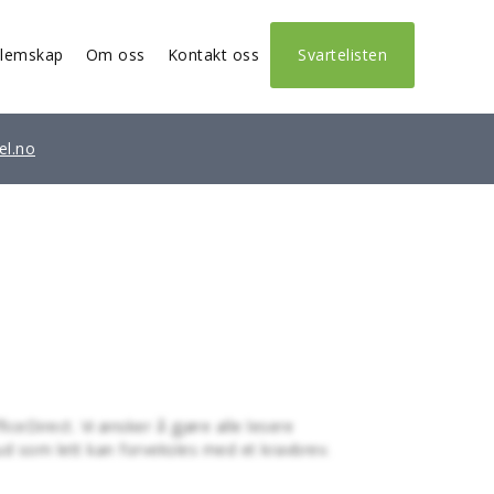
lemskap
Om oss
Kontakt oss
Svartelisten
el.no
iceDirect. Vi ønsker å gjøre alle lesere
ud som lett kan forveksles med et kravbrev.