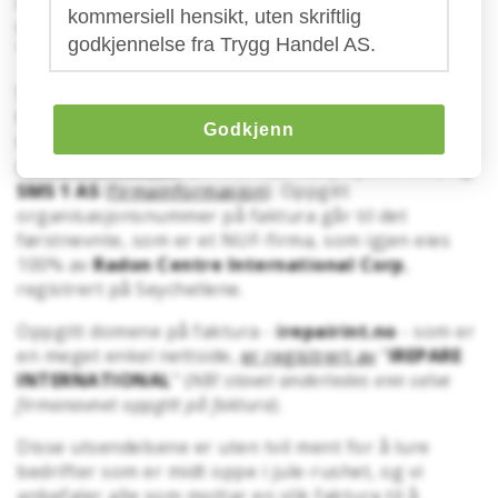
reparasjon
" - og lenger ned på fakturaen, i
kommersiell hensikt, uten skriftlig
spesifikasjonen, fremgår det at dette gjelder for
godkjennelse fra Trygg Handel AS.
"FREMTIDIG" reparasjon i 2015!
Som avsender av fakturaen står det oppgitt to
forskjellige firmaer (som er nært knyttet til
Godkjenn
hverandre),
iREPAR INTERNATIONAL
(
firmainformasjon
) (
skrives
iREPAIR
på fakturaen
) og
SMS 1 AS
(
firmainformasjon
). Oppgitt
organisasjonsnummer på faktura går til det
førstnevnte, som er et NUF-firma, som igjen eies
100% av
Radon Centre International Corp
,
registrert på Seychellene.
Oppgitt domene på faktura -
irepairint.no
- som er
en meget enkel nettside,
er registrert av
"
IREPARE
INTERNATIONAL
" (
NB! stavet anderledes enn selve
firmanavnet oppgitt på faktura
).
Disse utsendelsene er uten tvil ment for å lure
bedrifter som er midt oppe i jule-rushet, og vi
anbefaler alle som mottar en slik faktura til å