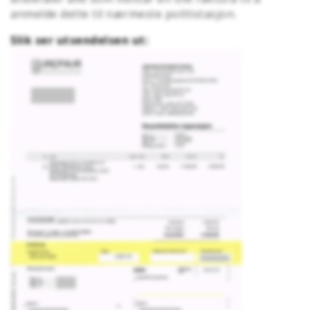
anmelde dette til nærmeste politistasjon.
Slik ser utsendelsen ut: