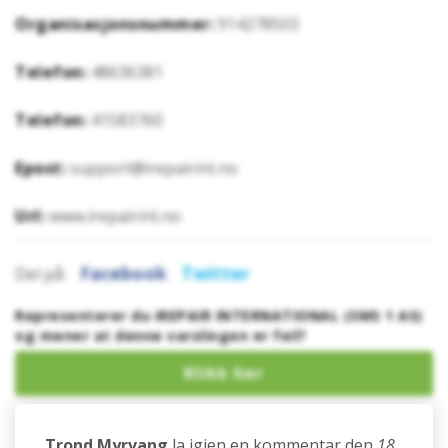
Organisasjonsnummer:
914278503
Telefon:
48636381
Telefon:
41583760
Epost:
support@irepairint.no
Url:
www.irepairint.no
Facebook
Twitter
Del på:
Representerer du iREPAIR INTERNATIONAL (SMS 1 AS)
og mener at denne varslingen er feil?
Trond Myrvang
la igjen en kommentar den
18