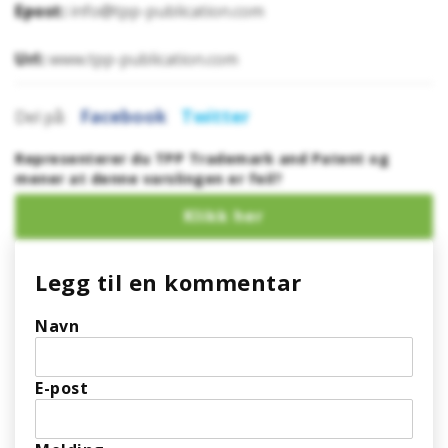
Epost:
info@tpp-publication.com
Url:
www.tpp-publication.com
Facebook
Twitter
Del på:
Representerer du TPP Trademark and Patent og
mener at denne varslingen er feil?
Legg til en kommentar
Navn
E-post