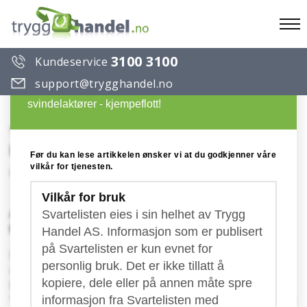
To
3100 3100
Kundeservice
na
Du ønsker å lese en artikkel på Trygg Handels
support@trygghandel.no
Svarteliste over useriøse selskaper og
svindelaktører - kjempeflott!
TPP - European Trademark &
Patent Publications
Før du kan lese artikkelen ønsker vi at du godkjenner våre
vilkår for tjenesten.
Konto: IBAN: PL47 1090 1711 0000 0001 2990 7937
Vilkår for bruk
Advarsel imot European Trademark & Patent
Svartelisten eies i sin helhet av Trygg
Publications (TPP)!
Handel AS. Informasjon som er publisert
på Svartelisten er kun evnet for
Den polske bedriften "TPP" sender for tiden ut
personlig bruk. Det er ikke tillatt å
skjemaer for varemerkeregistrering til norske
kopiere, dele eller på annen måte spre
bedrifter. Utsendelsen er merket med rubrikken
"Trademark Registration" og det skapes inntrykk av
informasjon fra Svartelisten med