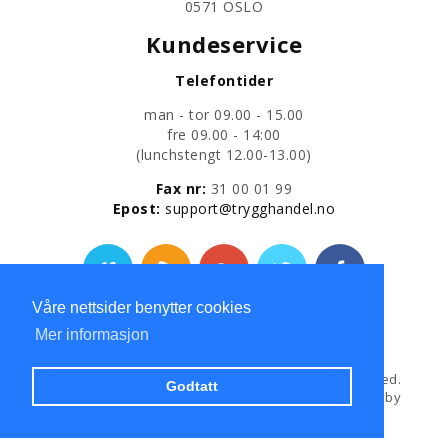
0571 OSLO
Kundeservice
Telefontider
man - tor 09.00 - 15.00
fre 09.00 - 14:00
​(lunchstengt 12.00-13.00)
Fax nr:
31 00 01 99
​Epost:
support@trygghandel.no
Våre nettsider benytter cookies
Personvernerklæring
Mer informasjon
Copyright © 2013
Trygg Handel AS
All Rights Reserved.
Godtatt
Hosted and Developed by
Hosting-Group.
Powered by
exPub.Net