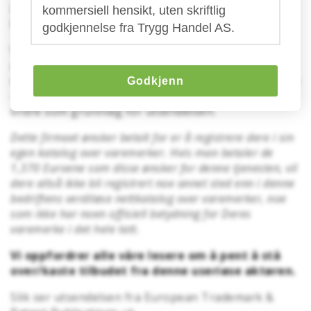
å være en offisiell internasjonal registrering av
kommersiell hensikt, uten skriftlig
Deres varmemerke.
godkjennelse fra Trygg Handel AS.
Vi ønsker å gjøre alle bedrifter oppmerksomme på
at dette kun er et sleipt tilbud, på lik linje med så
mange andre utsendelser vi tidligere har advart mot
Godkjenn
- det foreligger ikke noen betalingsplikt eller noen
ordre som grunnlag for utsendelsen.
Dette firmaet ønsker betalt for er å registrere dere i sin
egen katalog over varemerker. Hvis man betaler de
1,370 Euroene som disse ønsker for denne tjenesten, vil
dere altså ikke bli registrert noe annet sted enn i denne
bedriftens verdiløse nettkatalog over varemerker, noe
som ikke har noen offisiell betydning for Deres
varemerke i det hele tatt.
Vi oppfordrer alle våre lesere om å pent å stå
over/kaste tilbudet fra denne useriøse aktøren.
Slik ser utsendelsen fra European Trademark &