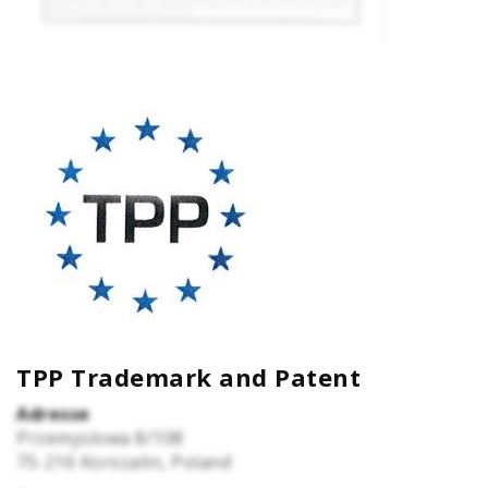
TPP Trademark and Patent
Adresse
Przemyslowa 8/108
75-216
Korszalin, Poland