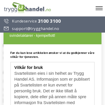
To
3100 3100
Kundeservice
na
Du ønsker å lese en artikkel på Trygg Handels
support@trygghandel.no
Svarteliste over useriøse selskaper og
svindelaktører - kjempeflott!
Grønn Bedrift
Konto: SE90 6000 0000 0006 7711 1398 / SE21 5000
Før du kan lese artikkelen ønsker vi at du godkjenner våre
vilkår for tjenesten.
0000 0551 2006 8693
Vilkår for bruk
Advarsel mot Grønn Bedrift!
Svartelisten eies i sin helhet av Trygg
Handel AS. Informasjon som er publisert
Publisert: 30.03.2016
på Svartelisten er kun evnet for
Vi ønsker å advare mot produktet Grønn Bedrift,
personlig bruk. Det er ikke tillatt å
som blir fakturert av det
svenske selskapet Centuri
kopiere, dele eller på annen måte spre
Sales & Marketing AB.
informasjon fra Svartelisten med