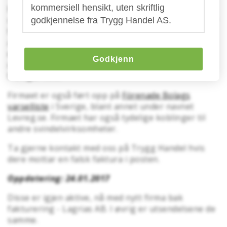
kommersiell hensikt, uten skriftlig
Medlemmer har påpekt for oss at de i disse dager
mottar fakturaer, uten å ha kjennskap til hva de blir
godkjennelse fra Trygg Handel AS.
fakturert for - eller hvorfor. På fakturaen oppgir
aktøren heller ikke særlig mye informasjon, annet
enn beskrivelsen "
Profilering Grønn Bedrift 12
Godkjenn
måneder
". Hvor denne profileringen skal finne sted
fremgår ikke.
Firmaet er også ført opp på
Förenade Bolags
varselliste
i Sverige, blant annet under navnet
Levreg.se. Firmaet har også tydelige koblinger til
andre svindelvirksomheter.
Ta gjerne kontakt med oss på Trygg Handel hvis
dere mottar en falsk faktura i posten.
Oppdatering: 24.01.2017
Disse er igjen aktive, nå med nytt firma bak
fakturering - Lagrias AB. I øvrig er utsendelsene de
samme.