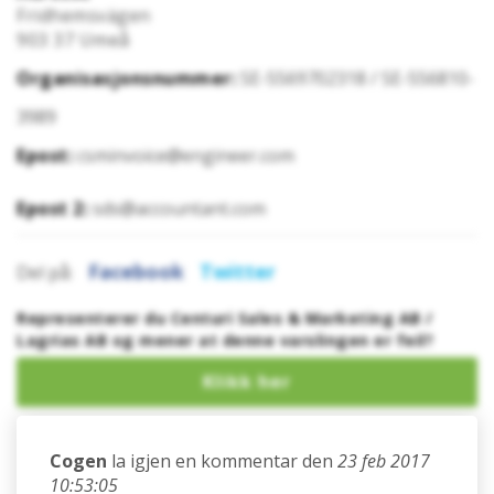
Fridhemsvägen
903 37
Umeå
Organisasjonsnummer:
SE-5569702318 / SE-556810-
3989
Epost:
csminvoice@engineer.com
Epost 2:
sds@accountant.com
Facebook
Twitter
Del på:
Representerer du Centuri Sales & Marketing AB /
Lagrias AB og mener at denne varslingen er feil?
Cogen
la igjen en kommentar den
23 feb 2017
10:53:05