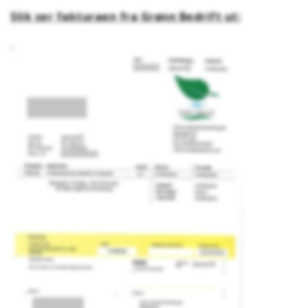
Slik ser fakturaen fra Grønn Bedrift ut: