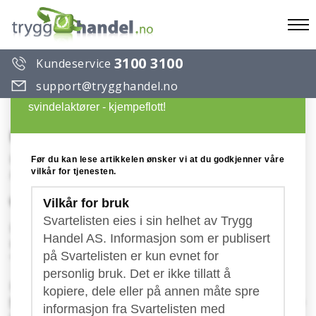
To
3100 3100
Kundeservice
na
Du ønsker å lese en artikkel på Trygg Handels
support@trygghandel.no
Svarteliste over useriøse selskaper og
svindelaktører - kjempeflott!
Koller Finans
Konto: 1644.27.92120
Før du kan lese artikkelen ønsker vi at du godkjenner våre
vilkår for tjenesten.
Publisert: 21.11.2016
Utsending av falske fakturaer fra Koller Finans
Vilkår for bruk
Svartelisten eies i sin helhet av Trygg
Flere bedrifter har de siste dagene mottatt et
Handel AS. Informasjon som er publisert
kravbrev fra firmaet Koller Finans, for en
på Svartelisten er kun evnet for
"Kontrollavgift" pålydende 935 kr.
personlig bruk. Det er ikke tillatt å
Enkeltpersonforetaket Koller Finans
er registrert
kopiere, dele eller på annen måte spre
først 4. november 2016
, og bruker en gmail-adresse
informasjon fra Svartelisten med