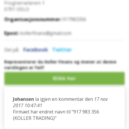
Frognerseteren 1
0791
OSLO
Organisasjonsnummer:
917983356
Epost:
kollerfinans@gmail.com
Facebook
Twitter
Del på:
Representerer du Koller Finans og mener at denne
varslingen er feil?
Johansen
la igjen en kommentar den
17 nov
2017 10:47:41
Firmaet har endret navn til "917 983 356
(KOLLER TRADING)"