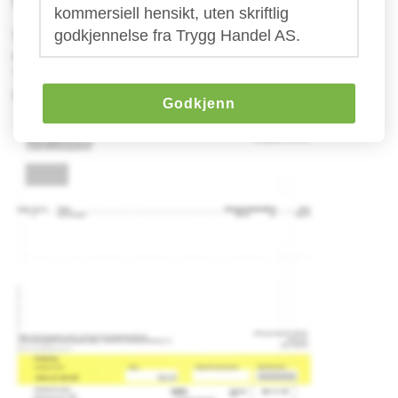
for "kundekontakt".
kommersiell hensikt, uten skriftlig
Vi fraråder på det sterkeste å utføre betaling hvis
godkjennelse fra Trygg Handel AS.
dere mottar en slik faktura.
Ta gjerne kontakt med oss for å få bistand iht
saken.
Godkjenn