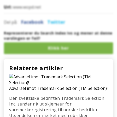
Url:
www.wopd.net
Facebook
Twitter
Del på:
Representerer du Search Index Ivs og mener at denne
varslingen er feil?
Relaterte artikler
Advarsel imot Trademark Selection (TM Selection)!
Den sveitsiske bedriften Trademark Selection
Inc. sender nå ut skjemaer for
varemerkeregistrering til norske bedrifter.
Utsendelsen er merket med rubrikken