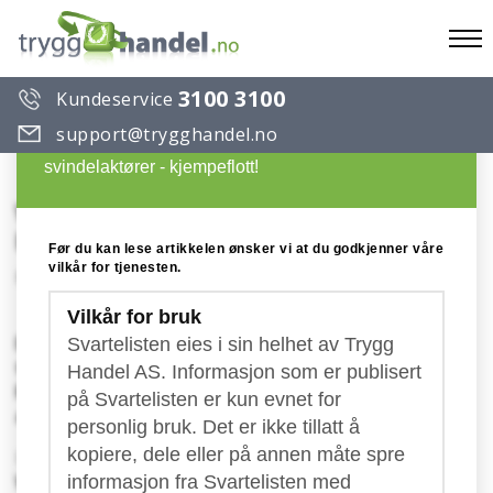
To
3100 3100
Kundeservice
na
Du ønsker å lese en artikkel på Trygg Handels
support@trygghandel.no
Svarteliste over useriøse selskaper og
svindelaktører - kjempeflott!
WOPD - Worldwide Online Patent
Database
Før du kan lese artikkelen ønsker vi at du godkjenner våre
vilkår for tjenesten.
Konto: DK3553570000349174
Vilkår for bruk
Det finnes mange forskjellige verdiløse
Svartelisten eies i sin helhet av Trygg
tjenester for patentregistreringer og
Handel AS. Informasjon som er publisert
Patenstyret har en liste over flere av disse
på Svartelisten er kun evnet for
aktørene.
Listen kan du finne her.
personlig bruk. Det er ikke tillatt å
kopiere, dele eller på annen måte spre
I tillegg til disse finnes det også tjenester som
WOPD
- som ikke en gang har noe med
informasjon fra Svartelisten med