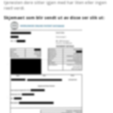
tjenesten dere sitter igjen med har liten eller ingen
reell verdi.
Skjemaet som blir sendt ut av disse ser slik ut: