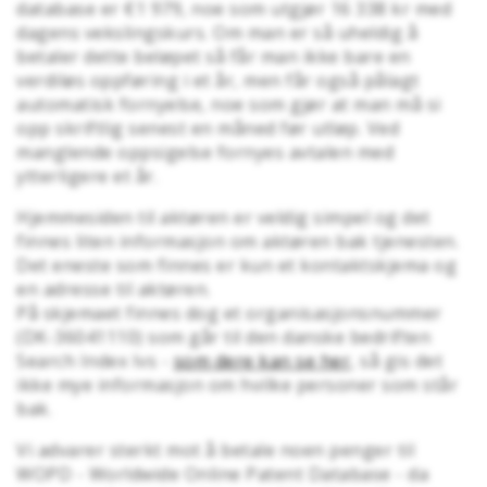
database er €1 979, noe som utgjør 16 338 kr med
dagens vekslingskurs. Om man er så uheldig å
betaler dette beløpet så får man ikke bare en
verdiløs oppføring i et år, men får også pålagt
automatisk fornyelse, noe som gjør at man må si
opp skriftlig senest en måned før utløp. Ved
manglende oppsigelse fornyes avtalen med
ytterligere et år.
Hjemmesiden til aktøren er veldig simpel og det
finnes liten informasjon om aktøren bak tjenesten.
Det eneste som finnes er kun et kontaktskjema og
en adresse til aktøren.
På skjemaet finnes dog et organisasjonsnummer
(DK-36041110) som går til den danske bedriften
Search Index Ivs -
som dere kan se her
, så gis det
ikke mye informasjon om hvilke personer som står
bak.
Vi advarer sterkt mot å betale noen penger til
WOPD - Worldwide Online Patent Database - da