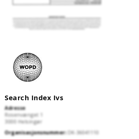
Search Index Ivs
Adresse
Rosenvænget 1
3000
Helsingør
Organisasjonsnummer:
DK-36041110