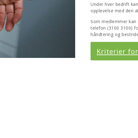
Under hver bedrift k
opplevelse med den ak
Som medlemmer kan der
telefon (3100 3100) fo
håndtering og bestride
Kriterier fo