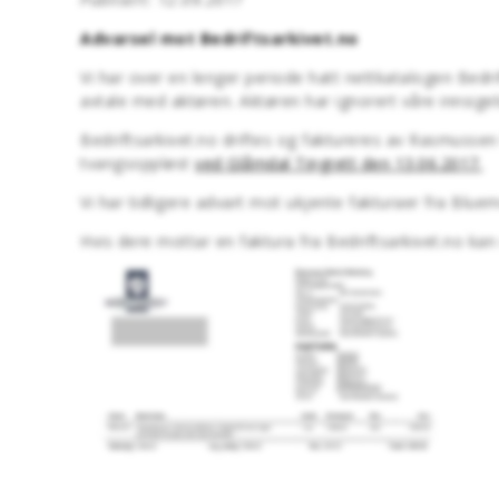
Advarsel mot Bedriftsarkivet.no
Vi har over en lenger periode hatt nettkatalogen Bedri
avtale med aktøren. Aktøren har ignorert våre innsige
Bedriftsarkivet.no driftes og faktureres av Rasmusse
tvangsoppløst
ved Glåmdal Tingrett den 13.06.2017.
Vi har tidligere advart mot ukjente fakturaer fra Blu
Hvis dere mottar en faktura fra Bedriftsarkivet.no kan 