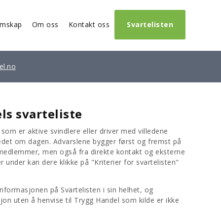
emskap
Om oss
Kontakt oss
Svartelisten
el.no
s svarteliste
om er aktive svindlere eller driver med villedene
edet om dagen. Advarslene bygger først og fremst på
 medlemmer, men også fra direkte kontakt og eksterne
r under kan dere klikke på "Kriterier for svartelisten"
nformasjonen på Svartelisten i sin helhet, og
on uten å henvise til Trygg Handel som kilde er ikke