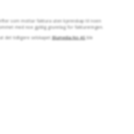
rifter som mottar faktura uten kjennskap til noen
kommet med noe gyldig grunnlag for faktureringen.
at det tidligere selskapet
Blumedia.No AS
ble