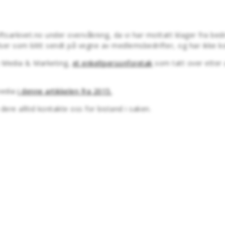
ftsarkivet.no under overvåkning, da vi har mottatt klager fra bed
lser som blitt sendt på vegne av medlemsbedrifter, og har ikke 
n Media & Marketing,
et enkeltpersonforetak
som tatt over etter 
emedia
i denne artikkelen fra 2015.
dere alltid kontakte oss for bistand i saken.