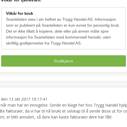
vilkår for tjenesten.
Vilkår for bruk
Svartelisten eies i sin helhet av Trygg Handel AS. Informasjon
17 14:50:03
som er publisert på Svartelisten er kun evnet for personlig bruk.
ting , de svarer ikke på tlf når jeg ringer. Er det bare å få regnskaps
Det er ikke tillatt å kopiere, dele eller på annen måte spre
informasjon fra Svartelisten med kommersiell hensikt, uten
skriftlig godkjennelse fra Trygg Handel AS.
Godkjenn
017 15:53:04
tilt noe fra dem. Hvordan forholder jeg meg til denne faktura
 den
13 okt 2017 10:17:41
l når man har en innsigelse. Sende en klage her hos Trygg Handel hjelpe
e fakturaer, da vi har til nå brukt et selskap til å sende disse ut for 
, er blitt annulert, så dere kan kaste fakturaen dere har fått.