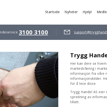
Startside
Nyheter
Hjelp!
Medl
3100 3100
ndeservice
support@trygghand
Trygg Handel
Her kan dere se hvem s
markedsføring i mark
informasjon fra våre
informasjonskilder. He
for å lese disse.
Trygg Handel AS eier i
spredning av informasj
tillatt.