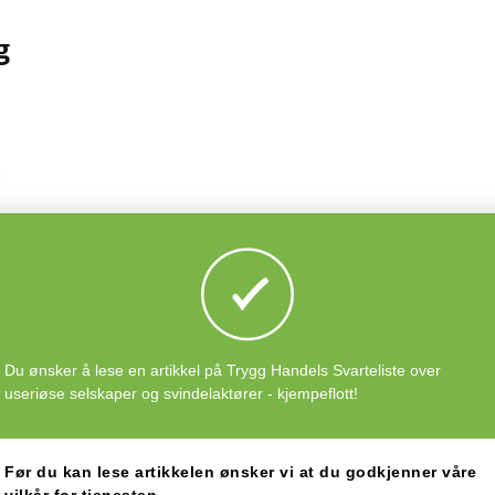
g
@gmail.com
sarkivet.no
Du ønsker å lese en artikkel på Trygg Handels Svarteliste over
useriøse selskaper og svindelaktører - kjempeflott!
og mener at denne varslingen er feil?
Før du kan lese artikkelen ønsker vi at du godkjenner våre