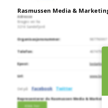
Rasmussen Media & Marketin
Adresse
Brages vei 9a
3216
Sandefjord
Organisasjonsnummer:
987790997
Telefon:
40747595
Epost:
bedarkivet
Url:
www.bedrift
Facebook
Twitter
Del på:
Representerer du Rasmussen Media & Marketing 