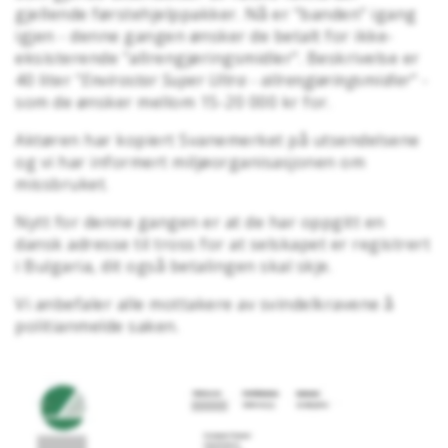
gjellende førstehjelppakker. Nå er "banden" igang
igjen - denne gangen ønsker de betalt for ikke-
eksisterende "allrengjøringsmidler". Beskrivelse er
40 liter "
Envirostar Super Ultra - allrengjøringsmidler
" -
som de ønsker mellom 15-20 000 kr for.
Aktøren har kopiert Svanemerket på utsendelsene
og vi har informert miljøorganisasjonen om
missbruket.
Nytt for denne gangen er at de har oppgitt en
dansk adresse til tross for at selskapet er registrert
i Bulgaria, dit også betalingen skal skje.
Vi anbefaler alle mottakere av svindelkravene å
politianmelde saken.