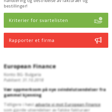
håndtering og bestridelse av fakturaer og
bestillinger!
Kriterier for svartelisten
Rapporter et firma
European Finance
Konto: BG- Bulgaria
Publisert: 31.10.2018
Vær oppmerksom på nye svindelutsendelser fra
gammel kjenning
Tidligere i høst
advarte vi mot European Finance
som gjorde utsendelser av falske fakturaer