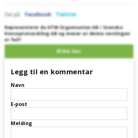
Facebook
Twitter
Del på:
Representerer du DTM Organisation AB / Svenska
Konceptutveckling AB og mener at denne varslingen
er feil?
Legg til en kommentar
Navn
E-post
Melding