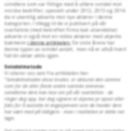
svindlere som var flittige med å utføre svindel mot
norske bedrifter, spesielt under 2012, 2013 og 2014
da vi ukentlig advarte mot nye aktører i denne
kategorien. I tillegg til de vi publisert på vår
svarteliste (med bekreftet firma bak utsendelse)
advarte vi også mot en rekke aktører med ukjente
bakmenn
i denne artikkelen.
De siste årene har
denne typen av svindel avtatt, men nå er altså hvert
fall én aktør aktiv igjen.
Svindelmetode
Vi siterer oss selv fra artikkelen her:
"
Svindelmetoden disse bruker, er akkurat den samme
som for de aller fleste andre svenske annonse-
svindlerne dere kan lese om på vår svarteliste - de
ringer deg opp, ber deg signere et skjema pr epost eller
faks for å avslutte et engasjement som de hevder dere
har vært med på tidligere - men i realiteten er dette ren
løgn.