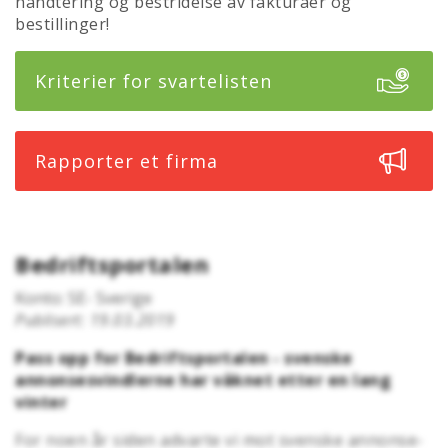
håndtering og bestridelse av fakturaer og
bestillinger!
Kriterier for svartelisten
Rapporter et firma
Bedriftsportalen
Konto: SE- Sverige
Publisert: 19.03.2019
Pass opp for Bedriftsportalen - svenske
annonsesvindlerne har våknet etter en lang
vinter
For noen år siden advarte vi mot svenske annonse-