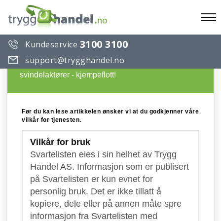
To
3100 3100
Kundeservice
na
Du ønsker å lese en artikkel på Trygg Handels
support@trygghandel.no
Svarteliste over useriøse selskaper og
svindelaktører - kjempeflott!
Før du kan lese artikkelen ønsker vi at du godkjenner våre
vilkår for tjenesten.
Vilkår for bruk
Svartelisten eies i sin helhet av Trygg
Handel AS. Informasjon som er publisert
på Svartelisten er kun evnet for
personlig bruk. Det er ikke tillatt å
kopiere, dele eller på annen måte spre
informasjon fra Svartelisten med