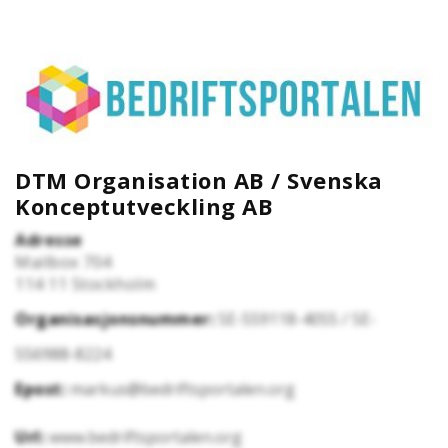
DTM Organisation AB / Svenska
Konceptutveckling AB
Adresse
Mailbox 704
114 11
Stockholm
Organisasjonsnummer:
SE-559118-4055 / SE-
556988-8224
Epost:
markus@bedriftsportalen.org
Url:
www.bedriftsportalen.org