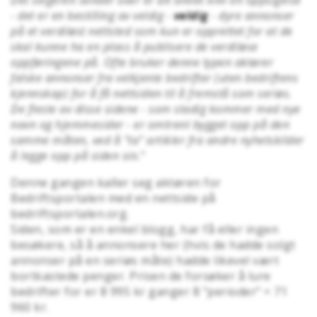
Det selgeren sender over er alt annet enn en oppsigelse
- det er en bestilling av veldig -
veldig
- dyre annonser
på et verdiløst nettsted som kun er opprettet for at de
skal kunne ha en plass å publisere de verdiløse
oppføringene på. Ofte bruker denne typen aktører
falske annonser fra velkjente bedrifter (uten bedriftens
kjennskap) for å få nettsiden til å fremstå som seriøs.
De fleste av disse sidene - som stadig kommer med nye
navn og hjemmesider - er omtrent bygget opp på den
samme måten, ved å "ta" artikler fra andre nyhetskilder
å legge opp på siden sin.
"
Denne gangen kaller seg aktøren for
Bedriftsportalen med en nettside på
bedriftsportalen.org.
Siden, som er en enkel blogg, har få eller ingen
besøkere, så å annonsere her (hvis de hadde solgt
annonser på en seriøs måte) hadde likevel vært
bortkastede penger. Prisen de forsøker å lure
bedrifter for er 8 995 kr ganger 8 "perioder" = 71
960 kr.