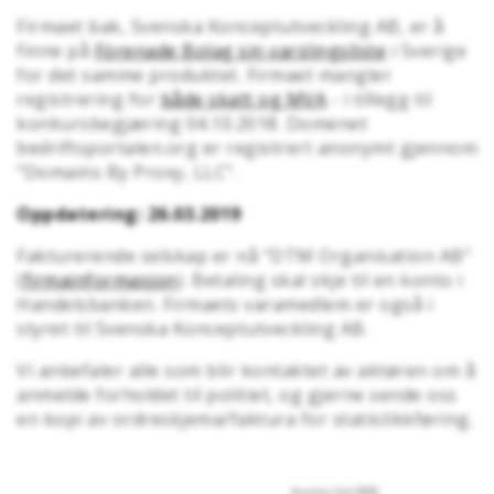
Firmaet bak, Svenska Konceptutveckling AB, er å
finne på
Förenade Bolag sin varslingsliste
i Sverige
for det samme produktet. Firmaet mangler
registrering for
både skatt og MVA
- i tillegg til
konkursbegjæring 04.10.2018. Domenet
bedriftsportalen.org er registrert anonymt gjennom
"Domains By Proxy, LLC".
Oppdatering: 26.03.2019
Fakturerende selskap er nå "DTM Organisation AB"
(
firmainformasjon
). Betaling skal skje til en konto i
Handelsbanken. Firmaets varamedlem er også i
styret til Svenska Konceptutveckling AB.
Vi anbefaler alle som blir kontaktet av aktøren om å
anmelde forholdet til politiet, og gjerne sende oss
en kopi av ordreskjema/faktura for statistikkføring.