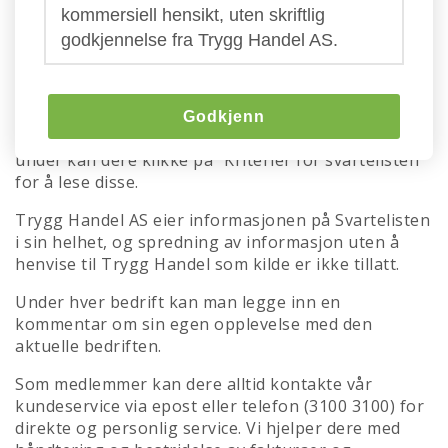
Trygg Handels svarteliste
kommersiell hensikt, uten skriftlig
godkjennelse fra Trygg Handel AS.
Her kan dere se hvem som er aktive svindlere eller
driver med villedene markedsføring i markedet om
dagen. Advarslene bygger først og fremst på
informasjon fra våre medlemmer, men også fra
Godkjenn
direkte kontakt og eksterne informasjonskilder. Her
under kan dere klikke på "Kriterier for svartelisten"
for å lese disse.
Trygg Handel AS eier informasjonen på Svartelisten
i sin helhet, og spredning av informasjon uten å
henvise til Trygg Handel som kilde er ikke tillatt.
Under hver bedrift kan man legge inn en
kommentar om sin egen opplevelse med den
aktuelle bedriften.
Som medlemmer kan dere alltid kontakte vår
kundeservice via epost eller telefon (3100 3100) for
direkte og personlig service. Vi hjelper dere med