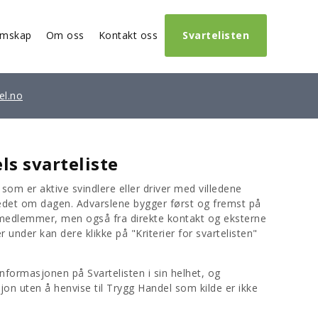
emskap
Om oss
Kontakt oss
Svartelisten
el.no
s svarteliste
om er aktive svindlere eller driver med villedene
edet om dagen. Advarslene bygger først og fremst på
 medlemmer, men også fra direkte kontakt og eksterne
r under kan dere klikke på "Kriterier for svartelisten"
nformasjonen på Svartelisten i sin helhet, og
on uten å henvise til Trygg Handel som kilde er ikke