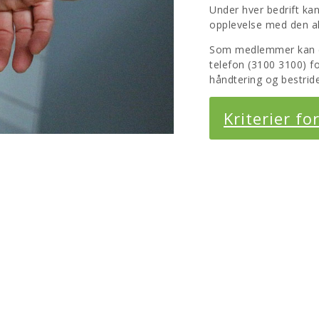
Under hver bedrift k
opplevelse med den ak
Som medlemmer kan der
telefon (3100 3100) fo
håndtering og bestride
Kriterier fo