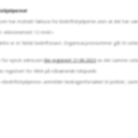
shjelperne!
r som har mottatt faktura fra Bedriftshjelperne uten at det har væ
sen «Abonnement 12 mnd.»
ette er et falskt bedriftsnavn. Organisasjonsnummer går til sel
t for epost-adressen
ble registrert 21.06.2023
av det samme sels
e registrert for MVA på nåværende tidspunkt.
 «Bedriftshjelperne» anmelder bedrageriforsøket til politiet, sam