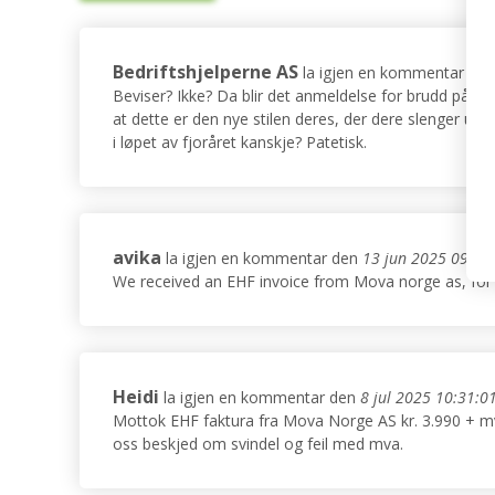
Bedriftshjelperne AS
la igjen en kommentar den
Beviser? Ikke? Da blir det anmeldelse for brudd på m
at dette er den nye stilen deres, der dere slenger ut
i løpet av fjoråret kanskje? Patetisk.
avika
la igjen en kommentar den
13 jun 2025 09:54
We received an EHF invoice from Mova norge as, for 3
Heidi
la igjen en kommentar den
8 jul 2025 10:31:0
Mottok EHF faktura fra Mova Norge AS kr. 3.990 + mva i
oss beskjed om svindel og feil med mva.