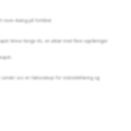
rt noen dialog på forhånd.
skapet Mova Norge AS, en aktør med flere oppføringer
kapet.
t sender oss en fakturakopi for statistikkføring og