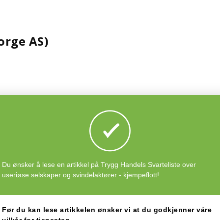
orge AS)
edrift.no
Du ønsker å lese en artikkel på Trygg Handels Svarteliste over
useriøse selskaper og svindelaktører - kjempeflott!
ge AS) og mener at denne varslingen er feil?
Før du kan lese artikkelen ønsker vi at du godkjenner våre