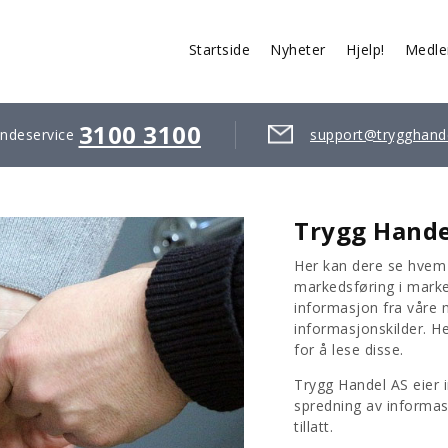
Startside
Nyheter
Hjelp!
Medl
3100 3100
ndeservice
support@trygghand
Trygg Handel
Her kan dere se hvem s
markedsføring i mark
informasjon fra våre
informasjonskilder. He
for å lese disse.
Trygg Handel AS eier i
spredning av informasj
tillatt.