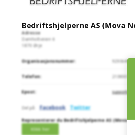
Bedriftshjelperne AS (Mova N
Adresse
Damholtveien 6
1870
Ørje
Organisasjonsnummer:
929364961
Telefon:
21380071
Epost:
support@nb
Facebook
Twitter
Del på:
Representerer du Bedriftshjelperne AS (Mova Nor