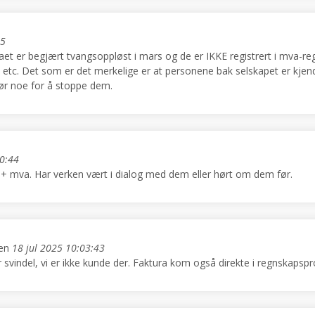
35
et er begjært tvangsoppløst i mars og de er IKKE registrert i mva-regi
etc. Det som er det merkelige er at personene bak selskapet er kjendt
gjør noe for å stoppe dem.
10:44
 + mva. Har verken vært i dialog med dem eller hørt om dem før.
en
18 jul 2025 10:03:43
r svindel, vi er ikke kunde der. Faktura kom også direkte i regnskaps