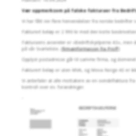
Vær oppmerksom på falske fakturaer fra Bedrift
Vi har fått inn flere henvendelser fra norske bedrifte
Fakturert beløp er 2 990 kr med den korte beskrivel
Fakturaens avsender er «Bedriftshjelperne AS», men d
på vår Svarteliste. (
firmainformasjon fra Proff
)
Opplyst postadresse går til samme firma, og domene
Fakturert beløp er uten MVA, og Mova Norge AS er ikk
Vi anbefaler at alle mottakere av en svindelfaktura fra
kontroll over ev. forandringer.
-