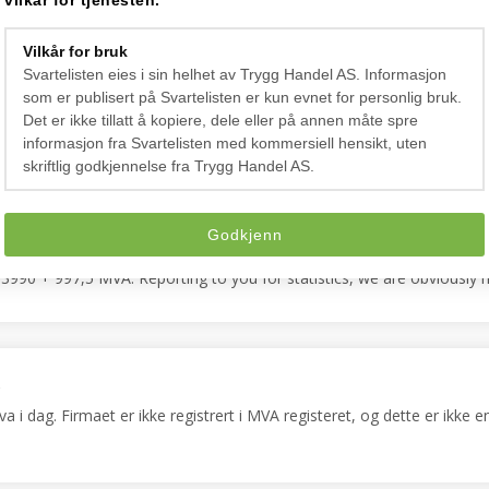
vilkår for tjenesten.
Vilkår for bruk
10 apr 2024 07:46:35
Svartelisten eies i sin helhet av Trygg Handel AS. Informasjon
arkedsføringsloven og det blir også levert søksmål for negativ omtale
som er publisert på Svartelisten er kun evnet for personlig bruk.
 med beskyldninger mot folk uten å ha en tråd med beviser for noe. Des
Det er ikke tillatt å kopiere, dele eller på annen måte spre
informasjon fra Svartelisten med kommersiell hensikt, uten
skriftlig godkjennelse fra Trygg Handel AS.
Godkjenn
:12
990 + 997,5 MVA. Reporting to you for statistics, we are obviously no
1
 dag. Firmaet er ikke registrert i MVA registeret, og dette er ikke en 