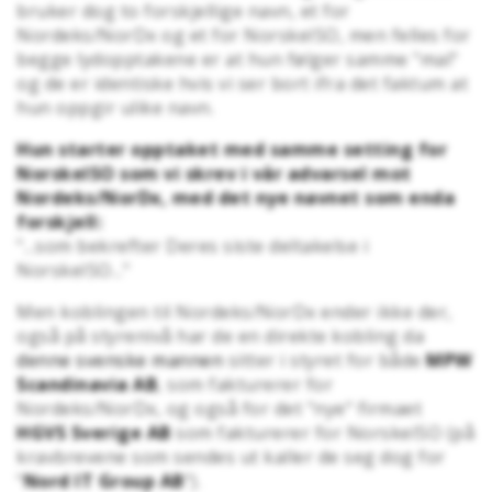
bruker dog to forskjellige navn, et for
Nordeks/NorDx og et for NorskeISO, men felles for
begge lydopptakene er at hun følger samme "mal"
og de er identiske hvis vi ser bort ifra det faktum at
hun oppgir ulike navn.
Hun starter opptaket med samme setting for
NorskeISO som vi skrev i vår advarsel mot
Nordeks/NorDx, med det nye navnet som enda
forskjell:
"...som bekrefter Deres siste deltakelse i
NorskeISO..."
Men koblingen til Nordeks/NorDx ender ikke der,
også på styrenivå har de en direkte kobling da
denne svenske mannen
sitter i styret for både
MPW
Scandinavia AB
, som fakturerer for
Nordeks/NorDx, og også for det "nye" firmaet
HGVS Sverige AB
som fakturerer for NorskeISO (på
kravbrevene som sendes ut kaller de seg dog for
"
Nord IT Group AB
").