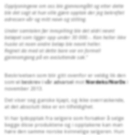
Opplysningene om oss ble gjennomgått og etter dette
ble det sagt at hun ville gjøre opptak der jeg bekreftet
adressen vår og mitt navn og stilling.
Under samtalen før innspilling ble det aldri nevnt
beløpet som ligger opp under 30 000.-. Kan heller ikke
huske at noen andre beløp ble nevnt heller.
Regnet da med at dette bare var en formell
gjennomgang på en avsluttende sak.
"
Beskrivelsen som blir gitt ovenfor er veldig lik den
som
vi beskrev i vår advarsel
mot
Nordeks/NorDx
i
november 2013.
Det viser seg ganske kjapt, og ikke overraskende,
at det absolutt ikke er en tilfeldighet.
Vi har lydopptak fra selgere som forsøker å selge
begge disse produktene og i opptakene kan man
høre den samme norske kvinnelige selgeren. Hun