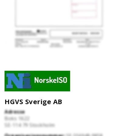
HGVS Sverige AB
Adresse
Boks 1622
SE-114 79
Stockholm
Organisasjonsnummer:
SE-556948-9858