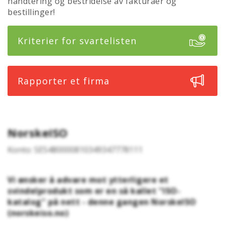
håndtering og bestridelse av fakturaer og
bestillinger!
Kriterier for svartelisten
Rapporter et firma
NorskeISO
Konto: SE5480000810349347778111
Vi ønsker å advare mot ytterligere et
svindelprodukt som er en så kallet "ISO-
katalog" på nett - denne gangen NorskeISO
(norskeiso.no)