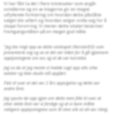
Vi har fått ta del i flere tvistesaker som angår
svindlerne og en av klagerne gir en meget
utfyllende forklaring om hvordan dette påståtte
salget ble utført og hvordan selger ordla seg for å
skape forvirring. Vi mener dette sitatet beskriver
fremgangsmåten på en meget god måte:
"
Jeg ble ringt opp av dette selskapet (NorskeISO) som
presenterte seg og sa at det var tiden for å gå igjennom
opplysningene om oss og at de var korrekte.
Jeg sa da at jeg mente vi hadde sagt opp alle slike
avtaler og ikke skulle stå oppført.
Fikk til svar at det var 2 års oppsigelse og dette var
andre året.
Jeg spurte da opp igjen om dette men fikk til svar at
etter dette året var vi ferdige og at vi bare måtte
redigere opplysningene som lå inne slik at alt var riktig.