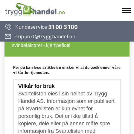
To
3100 3100
Kundeservice
na
Du ønsker å lese en artikkel på Trygg Handels
support@trygghandel.no
Svarteliste over useriøse selskaper og
svindelaktører - kjempeflott!
Før du kan lese artikkelen ønsker vi at du godkjenner våre
vilkår for tjenesten.
Vilkår for bruk
Svartelisten eies i sin helhet av Trygg
Handel AS. Informasjon som er publisert
på Svartelisten er kun evnet for
personlig bruk. Det er ikke tillatt å
kopiere, dele eller på annen måte spre
informasjon fra Svartelisten med