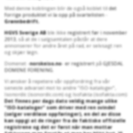
Med denne koblingen blir de også koblet til
det
forrige produktet vi la opp på svartelisten
-
Grønnbedrift.
HGVS Sverige AB
ble ikke
registrert før i november
2013
, så at de i salgsamtalen påstår at dere
annonserer for andre året på rad, er selvsagt ren
og skjær løgn.
Domenet -
norskeiso.no
-
er registrert
på
GJESDAL
DOMENE FORENING
.
Vi ønsker å repetere vår oppfordring fra vår
seneste advarsel mot to andre "ISO-kataloger",
Isonordic (isonordic.com) og Isofakta (isofakta.com):
Det finnes per dags dato veldig mange ulike
"ISO-kataloger" som driver med ren svindel
(selger verdiløse oppføringer), en del av disse
kan oppgi at de ringer fra de faktiske offisielle
registrene og det er først når man mottar