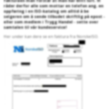
fakturaen man forstår at man har blitt lurt. Vi
råder derfor alle som mottar en telefon ang. en
oppføring i en ISO-katalog om alltid å be
selgeren om å sende tilbudet skriftlig på epost -
eller som medlem i Trygg Handel - sette over
samtalen til vår kundeservice!
Her under kan dere se en faktura fra NorskeISO.