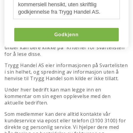
Trygg Handels svarteliste
kommersiell hensikt, uten skriftlig
godkjennelse fra Trygg Handel AS.
Her kan dere se hvem som er aktive svindlere eller
driver med villedene markedsføring i markedet om
dagen. Advarslene bygger først og fremst på
informasjon fra våre medlemmer, men også fra
Godkjenn
direkte kontakt og eksterne informasjonskilder. Her
under kan dere klikke på "Kriterier for svartelisten"
for å lese disse.
Trygg Handel AS eier informasjonen på Svartelisten
i sin helhet, og spredning av informasjon uten å
henvise til Trygg Handel som kilde er ikke tillatt.
Under hver bedrift kan man legge inn en
kommentar om sin egen opplevelse med den
aktuelle bedriften.
Som medlemmer kan dere alltid kontakte vår
kundeservice via epost eller telefon (3100 3100) for
direkte og personlig service. Vi hjelper dere med