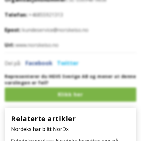
Telefon:
+46855921313
Epost:
kundeservice@norskeiso.no
Url:
www.norskeiso.no
Facebook
Twitter
Del på:
Representerer du HGVS Sverige AB og mener at denne
varslingen er feil?
Relaterte artikler
Nordeks har blitt NorDx