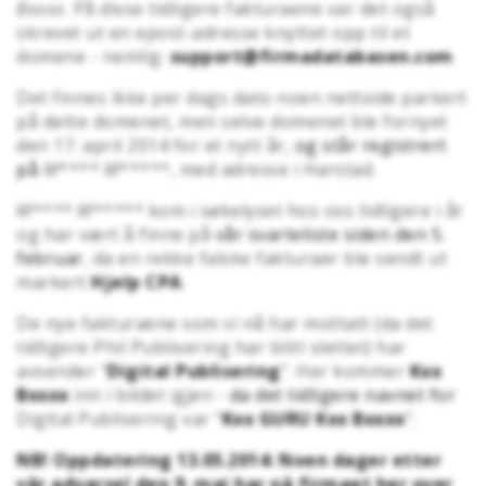
Bxxxx
. På disse tidligere fakturaene var det også
skrevet ut en epost-adresse knyttet opp til et
domene - nemlig:
support@firmadatabasen.com
Det finnes ikke per dags dato noen nettside parkert
på dette domenet, men selve domenet ble fornyet
den 17. april 2014 for et nytt år,
og står registrert
på
M**** M*****
, med adresse i Harstad.
M**** M*****
kom i søkelyset hos oss tidligere i år
og har vært å finne på
vår svarteliste siden den 5.
februar
, da en rekke falske fakturaer ble sendt ut
markert
Hjelp CPA
.
De nye fakturaene som vi nå har mottatt (da det
tidligere Phil Publisering har blitt slettet) har
avsender "
Digital Publisering
". Her kommer
Kxx
Bxxxx
inn i bildet igjen -
da det tidligere navnet for
Digital Publisering var "
Kxx GURU Kxx Bxxxx
".
NB! Oppdatering 13.05.2014: Noen dager etter
vår advarsel den 9. mai
har nå firmaet her over