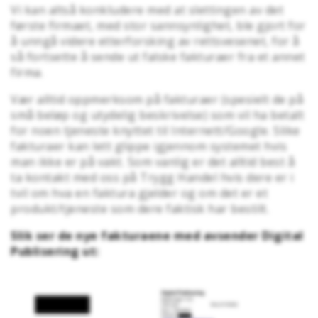
Vi kan altså konkludere med at slettingen av det
første firmaet, med stor sannsynlighet, ble gjort for
å unngå videre etterforsking av rettsvesenet, for å
så fortsette å sende ut falske fakturaer fra et annet
firma.
Vær alltid oppmerksom på fakturaer (spesielt de på
små beløp og utydelig beskrivelse) som vil ha betalt
for noen tjeneste knyttet til Internett/Google. Slike
fakturaer kan lett glippe igjennom systemet hvis
man ikke er på vakt. Som vanlig er det alltid best å
ta kontakt med oss på Trygg Handel hvis dere er i
tvil om hva en faktura gjelder og om det er et
produkt/tjeneste som dere faktisk har bestilt.
Slik ser de nye fakturaene med avsender Digital
Publisering ut: