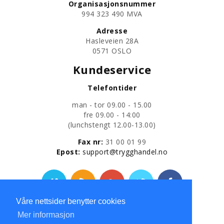
Organisasjonsnummer
​994 323 490 MVA
Adresse
Hasleveien 28A
0571 OSLO
Kundeservice
Telefontider
man - tor 09.00 - 15.00
fre 09.00 - 14:00
​(lunchstengt 12.00-13.00)
Fax nr:
31 00 01 99
​Epost:
support@trygghandel.no
Våre nettsider benytter cookies
Personvernerklæring
Mer informasjon