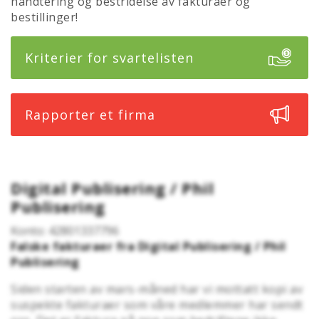
håndtering og bestridelse av fakturaer og
bestillinger!
Kriterier for svartelisten
Rapporter et firma
Digital Publisering / Phil
Publisering
Konto: 42801337796
Falske fakturaer fra Digital Publisering / Phil
Publisering
Siden starten av mars-måned har vi mottatt kopi av
suspekte fakturaer som våre medlemmer har sendt