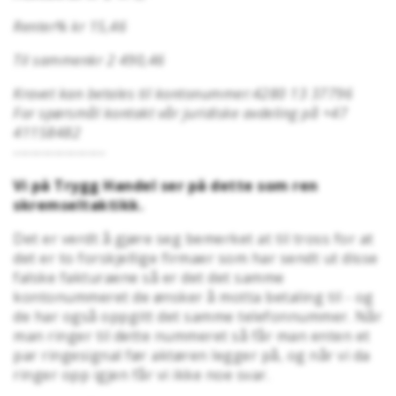
Renter% kr 15,46
Til sammenkr 2 490,46
Kravet kan betales til kontonummer:4280 13 37796
For spørsmål kontakt vår juridiske avdeling på +47
41158482
----------------
Vi på Trygg Handel ser på dette som ren
skremseltaktikk.
Det er verdt å gjøre seg bemerket at til tross for at
det er to forskjellige firmaer som har sendt ut disse
falske fakturaene så er det det samme
kontonummeret de ønsker å motta betaling til - og
de har også oppgitt det samme telefonnummer. Når
man ringer til dette nummeret så får man enten et
par ringesignal før aktøren legger på, og når vi da
ringer opp igjen får vi ikke noe svar.