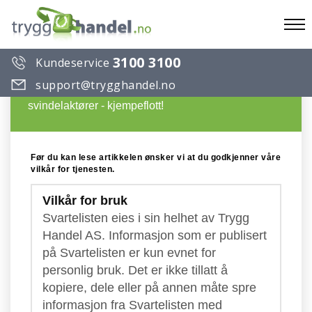
To
3100 3100
Kundeservice
na
Du ønsker å lese en artikkel på Trygg Handels
support@trygghandel.no
Svarteliste over useriøse selskaper og
svindelaktører - kjempeflott!
Før du kan lese artikkelen ønsker vi at du godkjenner våre
vilkår for tjenesten.
Vilkår for bruk
Svartelisten eies i sin helhet av Trygg
Handel AS. Informasjon som er publisert
på Svartelisten er kun evnet for
personlig bruk. Det er ikke tillatt å
kopiere, dele eller på annen måte spre
informasjon fra Svartelisten med