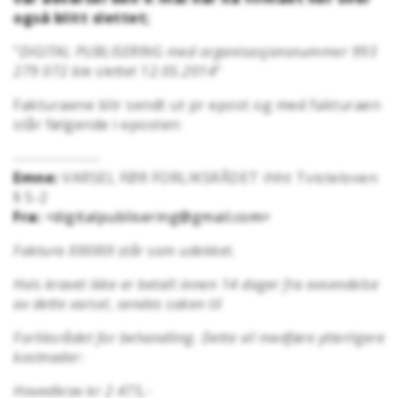
også blitt slettet
;
"
DIGITAL PUBLISERING med organisasjonsnummer 993
279 072 ble slettet 12.05.2014
"
Fakturaene blir sendt ut pr epost og med fakturaen
står følgende i eposten:
---------------
Emne:
VARSEL FØR FORLIKSRÅD​ET ihht Tvistelove​n
§ 5-2
Fra:
<digitalpublisering@gmail.com>
Faktura XXXXXX står som udekket.
Hvis kravet ikke er betalt innen 14 dager fra avsendelse
av dette varsel, sendes saken til
Forliksrådet for behandling. Dette vil medføre ytterligere
kostnader:
Hovedkrav kr 2 475,-