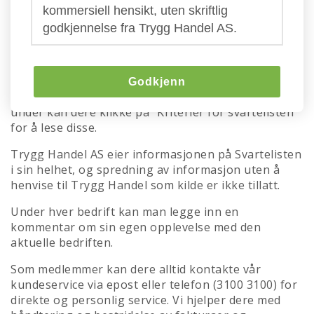
Trygg Handels svarteliste
kommersiell hensikt, uten skriftlig
godkjennelse fra Trygg Handel AS.
Her kan dere se hvem som er aktive svindlere eller
driver med villedene markedsføring i markedet om
dagen. Advarslene bygger først og fremst på
informasjon fra våre medlemmer, men også fra
Godkjenn
direkte kontakt og eksterne informasjonskilder. Her
under kan dere klikke på "Kriterier for svartelisten"
for å lese disse.
Trygg Handel AS eier informasjonen på Svartelisten
i sin helhet, og spredning av informasjon uten å
henvise til Trygg Handel som kilde er ikke tillatt.
Under hver bedrift kan man legge inn en
kommentar om sin egen opplevelse med den
aktuelle bedriften.
Som medlemmer kan dere alltid kontakte vår
kundeservice via epost eller telefon (3100 3100) for
direkte og personlig service. Vi hjelper dere med