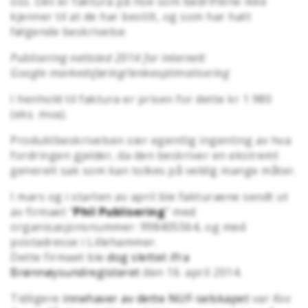
oss. Det er faktura på noe som bedriftene ikke
kjenner til at de har bestilt, og som har hatt
følgende beskrivelse:
Publisering nettsted 2014 for Internett
Google markedsføring/lenkeoptimalisering
I henhold til faktura er prisen for dette kr 1 980
(eks. mva).
Produktbeskrivelsen sier egentlig ingenting av hva
fordringen gjelder, da den beskriver en ekstremt
generelt sak som kan tolkes på veldig mange måter.
I mars og i starten av april ble fakturaene sendt ut
av firmaet "
Phil Publisering
" med
organisasjonsnummer: 998405564, og med
postadresse i Lillehammer.
Dette firmaet ble
dog slettet ifra
Brønnøysundregisteret
den 16. april 2014.
Tidligere
innehaver av dette NUF-selskapet
var
Kxx