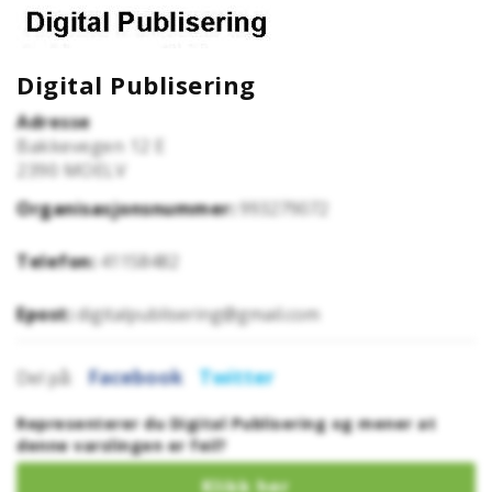
Digital Publisering
Adresse
Bakkevegen 12 E
2390
MOELV
Organisasjonsnummer:
993279072
Telefon:
41158482
Epost:
digitalpublisering@gmail.com
Facebook
Twitter
Del på:
Representerer du Digital Publisering og mener at
denne varslingen er feil?