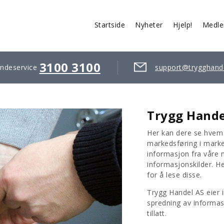
Startside
Nyheter
Hjelp!
Medl
3100 3100
ndeservice
support@trygghand
Trygg Handel
Her kan dere se hvem s
markedsføring i mark
informasjon fra våre
informasjonskilder. He
for å lese disse.
Trygg Handel AS eier i
spredning av informasj
tillatt.