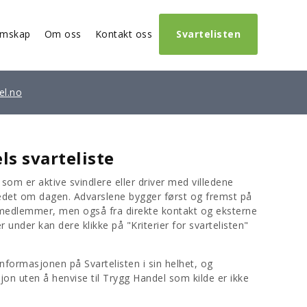
emskap
Om oss
Kontakt oss
Svartelisten
el.no
s svarteliste
om er aktive svindlere eller driver med villedene
edet om dagen. Advarslene bygger først og fremst på
 medlemmer, men også fra direkte kontakt og eksterne
r under kan dere klikke på "Kriterier for svartelisten"
nformasjonen på Svartelisten i sin helhet, og
on uten å henvise til Trygg Handel som kilde er ikke