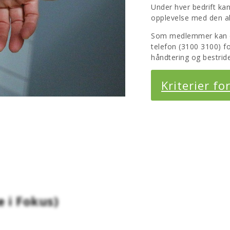
Under hver bedrift k
opplevelse med den ak
Som medlemmer kan der
telefon (3100 3100) fo
håndtering og bestride
Kriterier fo
e i Fokus)