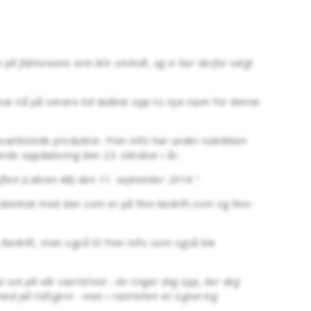
på fakturaene som blir utstedt, og vi har derfor valgt
har nå på senere tid dukket opp to nye navn for denne
artlistede produkter. Finn-Info har under-rubrikken
gende oppdatering den 23. oktober i år:
iften (Labian AB) den 11. september 2014.
"
identisk med den som er på finn-bedrift.com og finn-
n-Bedrift, men også til Finn-Info som også ble
 om på vår svarteliste - de ringer deg opp, ber deg
d på tidligere - men i realiteten vil signering