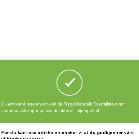
Du ønsker å lese en artikkel på Trygg Handels Svarteliste over
useriøse selskaper og svindelaktører - kjempeflott!
Før du kan lese artikkelen ønsker vi at du godkjenner våre