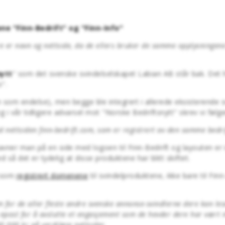
 "Finn-Bedrift" og "Finn-Info"
e er navn og nettside, da de ellers bruker de samme opplysningene 
ytt
" som det svenske svindelselskapet Labian AB står bak. Det 
o".
som endelse), men begge ble integrert i allerede eksisterende sv
og i vår tidligere advarsel mot "Norske Bedriftsnytt" skrev vi føl
d nettsiden finn-bedrift.com, som er registrert av den samme bedr
avner man på en side med logoen til Finn-Bedrift og layouten er 
 så det er tydelig at disse produktene har blitt skiftet.
B som
registrert domenene
til svindelproduktene, ikke bare til Fin
or de aller fleste andre svenske annonse-svindlerne dere kan lese
 epost for å avslutte et engasjement som de hevder dere har vært me
0 000 kr på verdiløse nettsider.