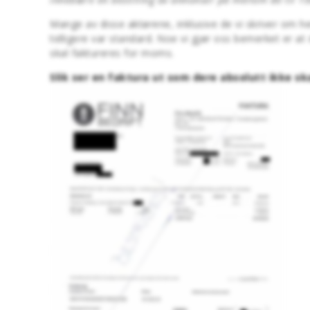
Mange av disse aktørene, inklusive de vi skriver om he
tidligere var standard. Noe vi gjør oss bemerket er at 
skal faktureres for moms.
Slik ser en faktura ut som dere absolutt ikke ska