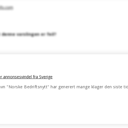
nfo.com
denne varslingen er feil?
er annonsesvindel fra Sverige
vn "Norske Bedriftsnytt" har generert mange klager den siste ti