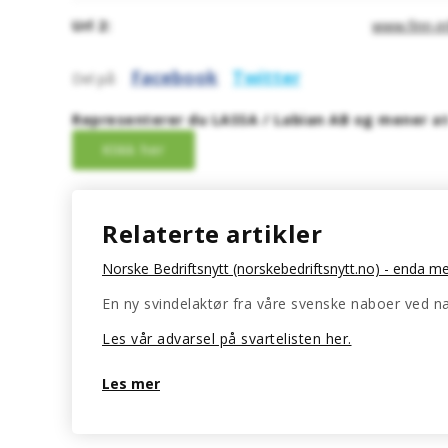
Url 2:
www.finn-i
Facebook
Twitter
Del på:
Representerer du LASSA / Labian AB og mener at 
Relaterte artikler
Norske Bedriftsnytt (norskebedriftsnytt.no) - enda m
En ny svindelaktør fra våre svenske naboer ved na
Les vår advarsel på svartelisten her.
Les mer