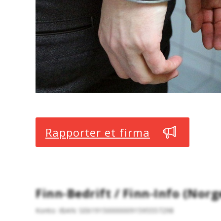
Rapporter et firma
Finn-Bedrift / Finn-Info (Norg
Konto: IBAN: SE6191500000091595557298