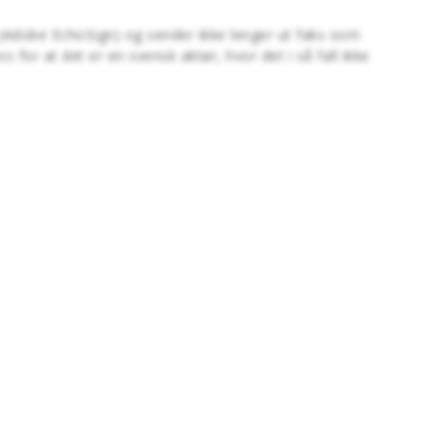
te (Adobe EchoSign) og sender ikke lenger ut faks som
 for at det er en svensk aktør, hvor det i så fall ikke