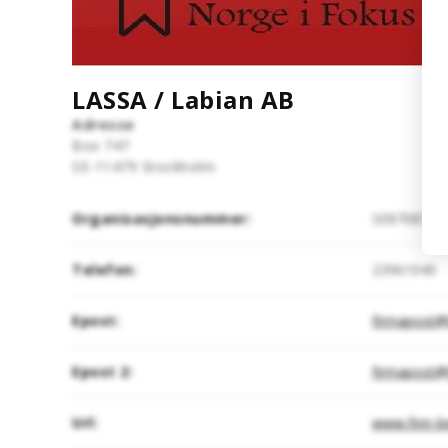
LASSA / Labian AB
Adresse
Box 747
SE-11479
Stockholm
Organisasjonsnummer:
SE8708187
Telefon:
23961040
Epost:
firmapost@f
Epost 2:
firmapost@
Url:
www.finn-b