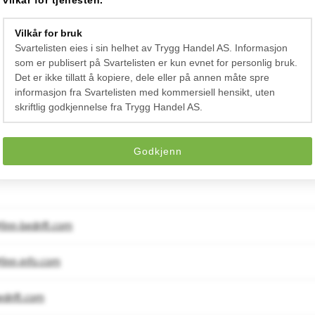
vilkår for tjenesten.
Vilkår for bruk
Svartelisten eies i sin helhet av Trygg Handel AS. Informasjon
som er publisert på Svartelisten er kun evnet for personlig bruk.
Det er ikke tillatt å kopiere, dele eller på annen måte spre
informasjon fra Svartelisten med kommersiell hensikt, uten
skriftlig godkjennelse fra Trygg Handel AS.
Godkjenn
755
inn-bedrift.com
finn-info.com
edrift.com