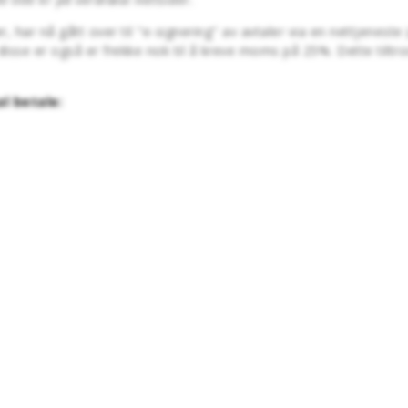
r, har nå gått over til "e-signering" av avtaler via en nettjenes
disse er også er frekke nok til å kreve moms på 25%. Dette tiltross
l betale: