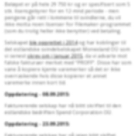
Beløpet er på hele 29 750 kr og er spesifisert som 5
stk. lisensgebyrer for en 12-mnd periode - men
pengene går rett i lommene til svindlerne, du vil
ikke motta noen lisenser for Filemaker-programmet
(som du trolig heller ikke benytter) ved betaling.
Selskapet
ble opprettet i 2014
og har koblinger til
det estlandske svindelselskapet Monexland OÜ som
vi senest
skrev om i Januar 2015
, da vi advarte mot
falske fakturaer merket med "PROFF". Disse har som
vane å kopiere kjente varemerker så det er ikke
overraskende hvis disse kopierer et annet
varemerke innen kort tid.
Oppdatering - 08.09.2015:
Fakturerende selskap har nå blitt skriftet til den
estlandske bedriften Spend Corporation OÜ.
Oppdatering - 23.09.2015:
Fakturerende selskap har nå igjen blitt skiftet.