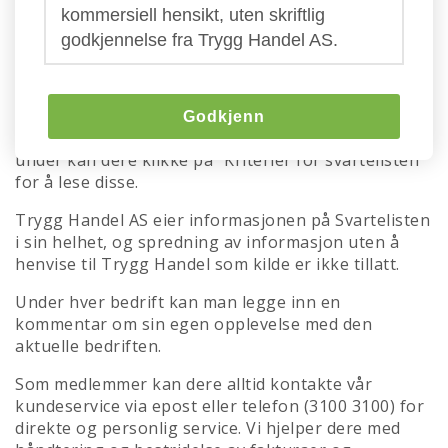
Trygg Handels svarteliste
kommersiell hensikt, uten skriftlig
godkjennelse fra Trygg Handel AS.
Her kan dere se hvem som er aktive svindlere eller
driver med villedene markedsføring i markedet om
dagen. Advarslene bygger først og fremst på
informasjon fra våre medlemmer, men også fra
Godkjenn
direkte kontakt og eksterne informasjonskilder. Her
under kan dere klikke på "Kriterier for svartelisten"
for å lese disse.
Trygg Handel AS eier informasjonen på Svartelisten
i sin helhet, og spredning av informasjon uten å
henvise til Trygg Handel som kilde er ikke tillatt.
Under hver bedrift kan man legge inn en
kommentar om sin egen opplevelse med den
aktuelle bedriften.
Som medlemmer kan dere alltid kontakte vår
kundeservice via epost eller telefon (3100 3100) for
direkte og personlig service. Vi hjelper dere med