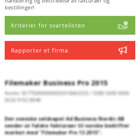
håndtering og bestridelse av fakturaer og
bestillinger!
Kriterier for svartelisten
Rapporter et firma
Filemaker Business Pro 2015
Konto: SE7750000000055010663325 / SE80 5000 0000
0520 9102 8940
Det svenske selskapet Ad Business Nordic AB
sender ut falske fakturaer til norske bedrifter
merket med "
Filemaker Pro 13 2015
".