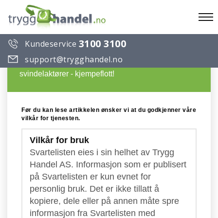
To
3100 3100
Kundeservice
na
Du ønsker å lese en artikkel på Trygg Handels
support@trygghandel.no
Svarteliste over useriøse selskaper og
svindelaktører - kjempeflott!
Før du kan lese artikkelen ønsker vi at du godkjenner våre
vilkår for tjenesten.
Vilkår for bruk
Svartelisten eies i sin helhet av Trygg
Handel AS. Informasjon som er publisert
på Svartelisten er kun evnet for
personlig bruk. Det er ikke tillatt å
kopiere, dele eller på annen måte spre
informasjon fra Svartelisten med