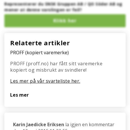
Representerer du SNSK Gruppen AB / QO Söder AB og
mener at denne varslingen er feil?
Relaterte artikler
PROFF (kopiert varemerke)
PROFF (proff.no) har fått sitt varemerke
kopiert og misbrukt av svindlere!
Les mer på vår svarteliste her.
Les mer
Karin Jaedicke Eriksen
la igjen en kommentar