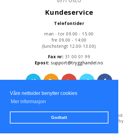
0571 OSLO
Kundeservice
Telefontider
man - tor 09.00 - 15.00
fre 09.00 - 14:00
​(lunchstengt 12.00-13.00)
Fax nr:
31 00 01 99
​Epost:
support@trygghandel.no
Våre nettsider benytter cookies
Personvernerklæring
Mer informasjon
Copyright © 2013
Trygg Handel AS
All Rights Reserved.
Godtatt
Hosted and Developed by
Hosting-Group.
Powered by
exPub.Net