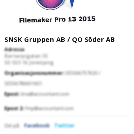
SNSK Gruppen AB / QO Söder AB
Adresse
Barnarpsgatan 35
SE-553 16
Jönköping
Organisasjonsnummer:
SE5566757620 /
SE556786601601
Epost:
bna@accountant.com
Epost 2:
fmp@accountant.com
Facebook
Twitter
Del på: