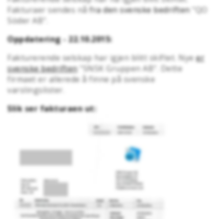
Fakturaer sendes nå
fra den svenske bedriften
"QO
Söder AB".
Oppdatering - 22.10.2015:
Fakturerende selskap har igjen blitt skiftet. Nye
er
svenske bedriften
"SNSK Gruppen AB". Dette
firmaet er allerede å finne på svenske
varslingslister.
Slik ser fakturaen ut: