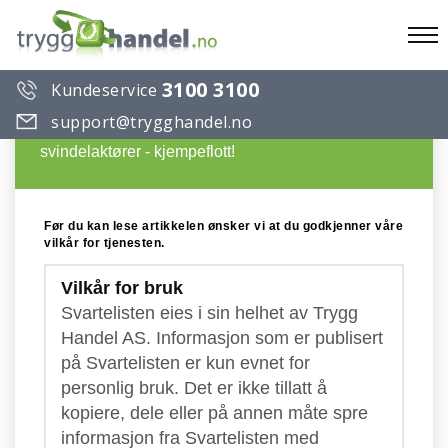
To
3100 3100
Kundeservice
na
Du ønsker å lese en artikkel på Trygg Handels
support@trygghandel.no
Svarteliste over useriøse selskaper og
svindelaktører - kjempeflott!
Før du kan lese artikkelen ønsker vi at du godkjenner våre
vilkår for tjenesten.
Vilkår for bruk
Svartelisten eies i sin helhet av Trygg
Handel AS. Informasjon som er publisert
på Svartelisten er kun evnet for
personlig bruk. Det er ikke tillatt å
kopiere, dele eller på annen måte spre
informasjon fra Svartelisten med