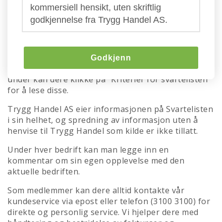
Trygg Handels svarteliste
kommersiell hensikt, uten skriftlig
godkjennelse fra Trygg Handel AS.
Her kan dere se hvem som er aktive svindlere eller
driver med villedene markedsføring i markedet om
dagen. Advarslene bygger først og fremst på
informasjon fra våre medlemmer, men også fra
Godkjenn
direkte kontakt og eksterne informasjonskilder. Her
under kan dere klikke på "Kriterier for svartelisten"
for å lese disse.
Trygg Handel AS eier informasjonen på Svartelisten
i sin helhet, og spredning av informasjon uten å
henvise til Trygg Handel som kilde er ikke tillatt.
Under hver bedrift kan man legge inn en
kommentar om sin egen opplevelse med den
aktuelle bedriften.
Som medlemmer kan dere alltid kontakte vår
kundeservice via epost eller telefon (3100 3100) for
direkte og personlig service. Vi hjelper dere med