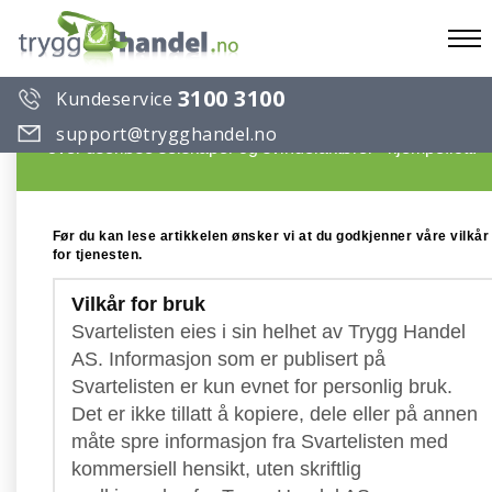
To
3100 3100
Kundeservice
na
Du ønsker å lese en artikkel på Trygg Handels Svartelist
support@trygghandel.no
over useriøse selskaper og svindelaktører - kjempeflott!
Før du kan lese artikkelen ønsker vi at du godkjenner våre vilkår
for tjenesten.
Vilkår for bruk
Svartelisten eies i sin helhet av Trygg Handel
AS. Informasjon som er publisert på
Svartelisten er kun evnet for personlig bruk.
Det er ikke tillatt å kopiere, dele eller på annen
måte spre informasjon fra Svartelisten med
kommersiell hensikt, uten skriftlig