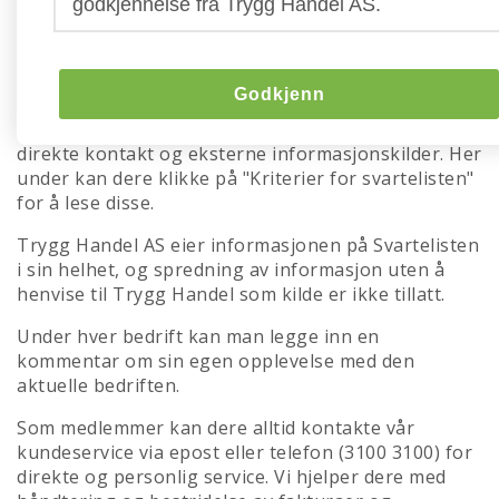
godkjennelse fra Trygg Handel AS.
Trygg Handels svarteliste
Her kan dere se hvem som er aktive svindlere eller
driver med villedene markedsføring i markedet om
Godkjenn
dagen. Advarslene bygger først og fremst på
informasjon fra våre medlemmer, men også fra
direkte kontakt og eksterne informasjonskilder. Her
under kan dere klikke på "Kriterier for svartelisten"
for å lese disse.
Trygg Handel AS eier informasjonen på Svartelisten
i sin helhet, og spredning av informasjon uten å
henvise til Trygg Handel som kilde er ikke tillatt.
Under hver bedrift kan man legge inn en
kommentar om sin egen opplevelse med den
aktuelle bedriften.
Som medlemmer kan dere alltid kontakte vår
kundeservice via epost eller telefon (3100 3100) for
direkte og personlig service. Vi hjelper dere med