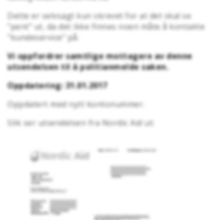
Dette er selvsagt kun skrevet for at det skal se
"pent" ut, da det ikke finnes noen måte å kontakte
"kundeservice" på.
Vi oppfordrer samtlige mottagere av denne
utsendelsen til å politianmelde saken.
Oppdatering: 31.01.2017
Oppdatert med nytt kontonummer.
Slik ser utsendelsen fra Nordic Aid ut: