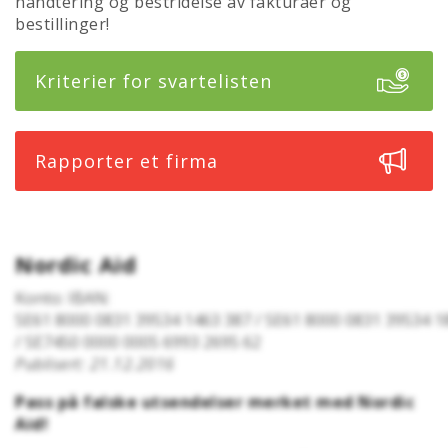
håndtering og bestridelse av fakturaer og
bestillinger!
Kriterier for svartelisten
Rapporter et firma
Nordic Aid
Konto: IBAN:
SE61 8000 0831 39534 1463 387 / SE61 8000 0831 39534 1
/ SE7450 0000 0005 6993 2695 62
Publisert: 21.12.2016
Pass på falske utsendelser merket med Nordic
Aid!