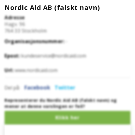
Nordic Aid AB (falskt navn)
Adresse
Hagv. 96
764 33
Stockholm
Organisasjonsnummer:
-
Epost:
kundeservice@nordicaid.com
Url:
www.nordicaid.com
Facebook
Twitter
Del på:
Representerer du Nordic Aid AB (falskt navn) og
mener at denne varslingen er feil?