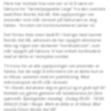
Flere har mottatt hva som ser ut til å være en
faktura for "
Førstehjelppakke Large
" fra den svenske
bedriften Nordic Aid AB. Alle opplysninger om
avsender som står skrevet på fakturaen er dog
falske - foruten om kontonummeret (antar vi).
Det finnes ikke noen bedrift i Sverige med navnet
Nordic Aid AB, adressen de har oppgitt eksisterer
ikke og ingen eier domenet "nordicaid.com", som
står oppgitt på faktura. Vi kan enkelt konkludere
med at dette er reinspika svindel.
Til tross for at alle opplysninger om avsender er
falske, har de valgt å informere om at dette kun er
et tilbud, sammen med en julehilsning. Med
mikroskopisk skrift står skrevet:
"
Vi i Nordic Aid ønsker deg en god jul og et godt nytt år!
Kontakt oss gjerne gjennom vår kundeservice for flere
spørsmål. Åpningstider mandag - fredag 09:00 - 18:00.
Alltid fri frakt i Norge. Merk at dette er et tilbud. Med
vennlig hilsen Nordic Aid AB
"