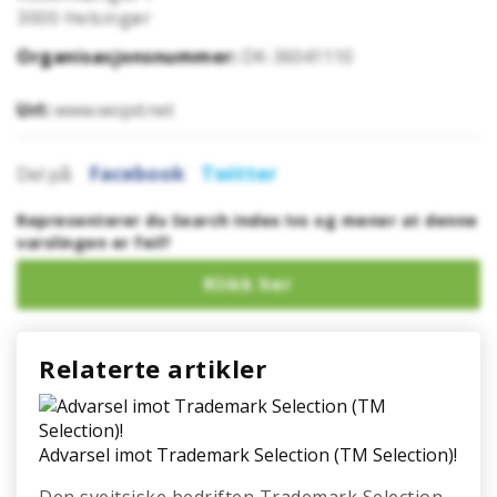
3000
Helsingør
Organisasjonsnummer:
DK-36041110
Url:
www.wopd.net
Facebook
Twitter
Del på:
Representerer du Search Index Ivs og mener at denne
varslingen er feil?
Relaterte artikler
Advarsel imot Trademark Selection (TM Selection)!