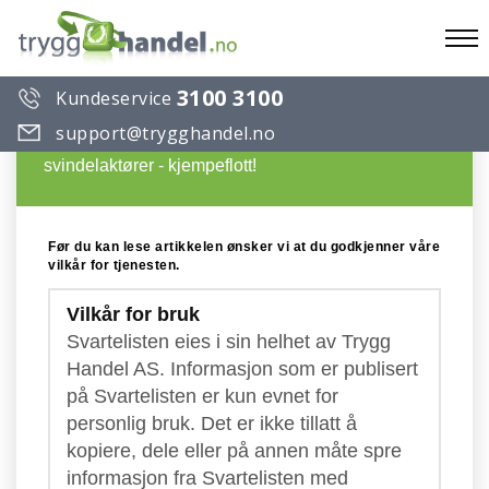
To
3100 3100
Kundeservice
na
Du ønsker å lese en artikkel på Trygg Handels
support@trygghandel.no
Svarteliste over useriøse selskaper og
svindelaktører - kjempeflott!
Før du kan lese artikkelen ønsker vi at du godkjenner våre
vilkår for tjenesten.
Vilkår for bruk
Svartelisten eies i sin helhet av Trygg
Handel AS. Informasjon som er publisert
på Svartelisten er kun evnet for
personlig bruk. Det er ikke tillatt å
kopiere, dele eller på annen måte spre
informasjon fra Svartelisten med