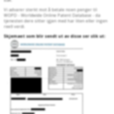
bak.
Vi advarer sterkt mot å betale noen penger til
WOPD - Worldwide Online Patent Database - da
tjenesten dere sitter igjen med har liten eller ingen
reell verdi.
Skjemaet som blir sendt ut av disse ser slik ut: