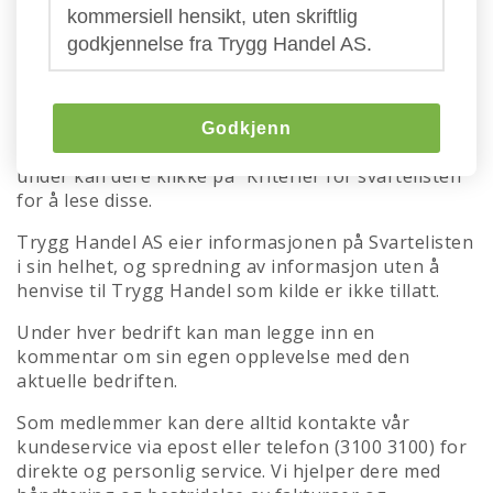
Trygg Handels svarteliste
kommersiell hensikt, uten skriftlig
godkjennelse fra Trygg Handel AS.
Her kan dere se hvem som er aktive svindlere eller
driver med villedene markedsføring i markedet om
dagen. Advarslene bygger først og fremst på
informasjon fra våre medlemmer, men også fra
Godkjenn
direkte kontakt og eksterne informasjonskilder. Her
under kan dere klikke på "Kriterier for svartelisten"
for å lese disse.
Trygg Handel AS eier informasjonen på Svartelisten
i sin helhet, og spredning av informasjon uten å
henvise til Trygg Handel som kilde er ikke tillatt.
Under hver bedrift kan man legge inn en
kommentar om sin egen opplevelse med den
aktuelle bedriften.
Som medlemmer kan dere alltid kontakte vår
kundeservice via epost eller telefon (3100 3100) for
direkte og personlig service. Vi hjelper dere med