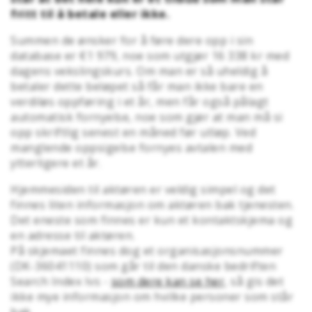
fritt til å betale eller ikke.
Summen de ønsker for å føre dere opp i sin
database er €1 979, noe som utgjør 16 338 kr med
dagens vekslingskurs. Om man er så uheldig å
betaler dette beløpet så får man ikke bare en
verdiløs oppføring i et år, men får også pålagt
automatisk fornyelse, noe som gjør at man må si
opp skriftlig senest en måned før utløp. Ved
manglende oppsigelse fornyes avtalen med
ytterligere et år.
Hjemmesiden til aktøren er veldig simpel og det
finnes liten informasjon om aktøren bak tjenesten.
Det eneste som finnes er kun et kontaktskjema og
en adresse til aktøren.
På skjemaet finnes dog et organisasjonsnummer
(DK-36041110) som går til den danske bedriften
Search Index Ivs -
som dere kan se her
, så gis det
ikke mye informasjon om hvilke personer som står