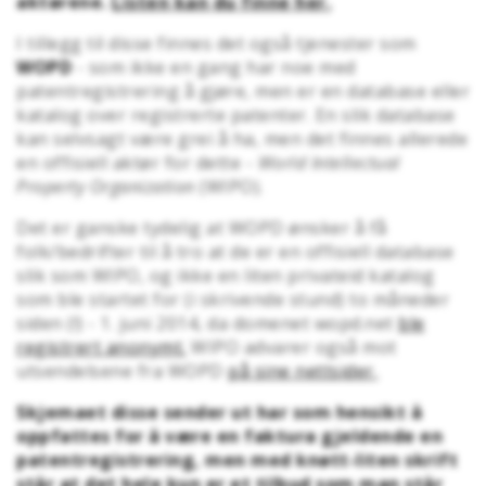
aktørene.
Listen kan du finne her.
I tillegg til disse finnes det også tjenester som
WOPD
- som ikke en gang har noe med
patentregistrering å gjøre, men er en database eller
katalog over registrerte patenter. En slik database
kan selvsagt være grei å ha, men det finnes allerede
en offisiell aktør for dette -
World Intellectual
Property Organization
(WIPO).
Det er ganske tydelig at WOPD ønsker å få
folk/bedrifter til å tro at de er en offisiell database
slik som WIPO, og ikke en liten privateid katalog
som ble startet for (i skrivende stund) to måneder
siden (!) - 1. juni 2014, da domenet wopd.net
ble
registrert anonymt.
WIPO advarer også mot
utsendelsene fra WOPD
på sine nettsider.
Skjemaet disse sender ut har som hensikt å
oppfattes for å være en faktura gjeldende en
patentregistrering, men med knøtt-liten skrift
står at det hele kun er et tilbud som man står