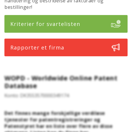
håndtering og bestridelse av fakturaer og
bestillinger!
Kriterier for svartelisten
Rapporter et firma
WOPD - Worldwide Online Patent
Database
Konto: DK3553570000349174
Det finnes mange forskjellige verdiløse
tjenester for patentregistreringer og
Patenstyret har en liste over flere av disse