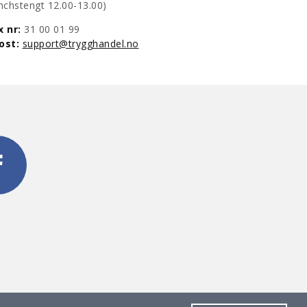
lunchstengt 12.00-13.00)
x nr:
31 00 01 99
post:
support@trygghandel.no
t