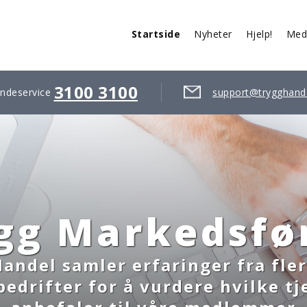
Startside
Nyheter
Hjelp!
Med
3100 3100
ndeservice
support@trygghand
gg Markedsfø
andel samler erfaringer fra fle
drifter for å vurdere hvilke tj