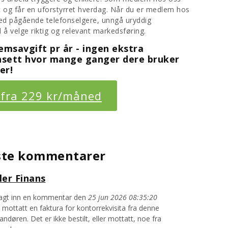
t og får en uforstyrret hverdag. Når du er medlem hos
 med pågående telefonselgere, unngå uryddig
å velge riktig og relevant markedsføring.
emsavgift pr år - ingen ekstra
nsett hvor mange ganger dere bruker
er!
rygg Handel
 fra 229 kr/måned
ste kommentarer
ler Finans
lagt inn en kommentar den
25 jun 2026 08:35:20
 mottatt en faktura for kontorrekvisita fra denne
andøren. Det er ikke bestilt, eller mottatt, noe fra