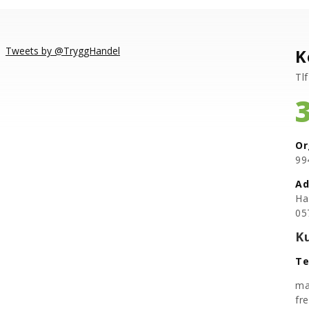
Tweets by @TryggHandel
K
Tlf
Or
​9
Ad
Ha
05
K
Te
ma
fr