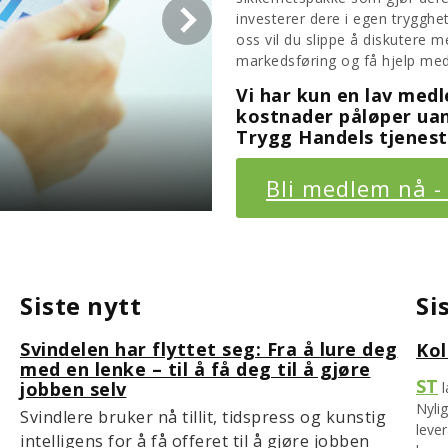
investerer dere i egen trygghe
oss vil du slippe å diskutere
markedsføring og få hjelp med 
Vi har kun en lav medl
kostnader påløper ua
Trygg Handels tjenest
vindel!
T
Bli medlem nå -
Siste nytt
Si
Svindelen har flyttet seg: Fra å lure deg
Kol
med en lenke – til å få deg til å gjøre
ST
jobben selv
Nylig
Svindlere bruker nå tillit, tidspress og kunstig
lever
intelligens for å få offeret til å gjøre jobben