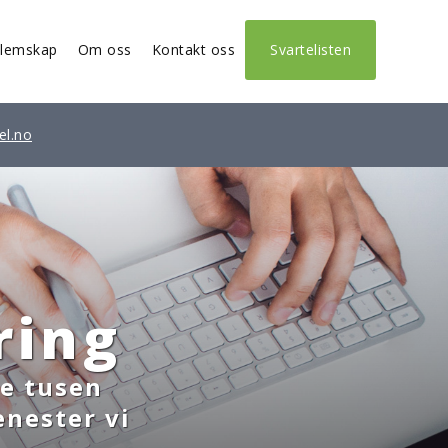
lemskap
Om oss
Kontakt oss
Svartelisten
el.no
ring
re tusen
enester vi