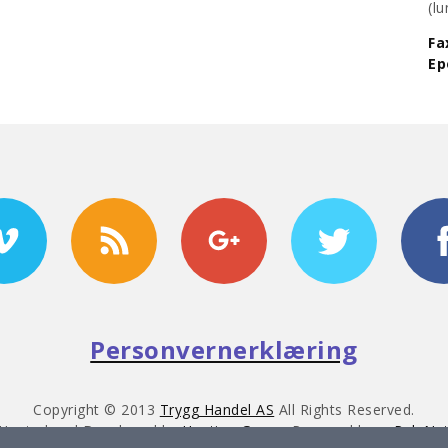
​(
Fa
​E
Personvernerklæring
Copyright © 2013
Trygg Handel AS
All Rights Reserved.
Hosted and Developed by
Hosting-Group.
Powered by
exPub.Ne