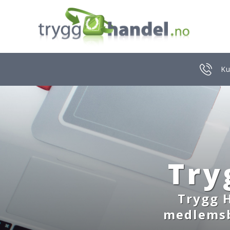
Ku
Try
Trygg H
medlemsbe