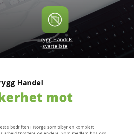
Trygg Handels
svarteliste
rygg Handel
kkerhet mot
neste bedriften i Norge som tilbyr en komplett
es arbeid tryggere og enklere. Som medlem hos oss