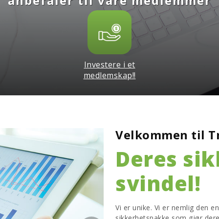
anbefaler til våre medlemmer
Investere i et
medlemskap!!
Velkommen til T
Deres si
svindel!
Vi er unike. Vi er nemlig den e
sikkerhetspakke som gjør der