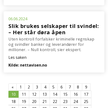
06.06.2024
Slik brukes selskaper til svindel:
– Her står døra åpen
Uten kontroll forfalsker kriminelle regnskap
og svindler banker og leverandører for
millioner. – Null kontroll, sier ekspert.
Les saken
Kilde: nettavisen.no
«
1
2
3
4
5
6
7
8
9
10
11
12
13
14
15
16
17
18
19
20
21
22
23
24
25