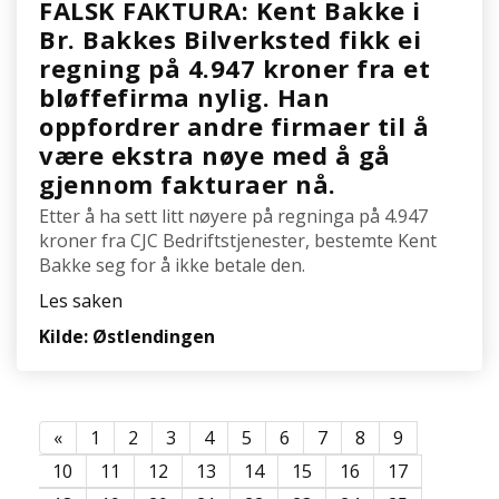
FALSK FAKTURA: Kent Bakke i
Br. Bakkes Bilverksted fikk ei
regning på 4.947 kroner fra et
bløffefirma nylig. Han
oppfordrer andre firmaer til å
være ekstra nøye med å gå
gjennom fakturaer nå.
Etter å ha sett litt nøyere på regninga på 4.947
kroner fra CJC Bedriftstjenester, bestemte Kent
Bakke seg for å ikke betale den.
Les saken
Kilde: Østlendingen
«
1
2
3
4
5
6
7
8
9
10
11
12
13
14
15
16
17