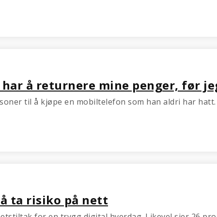
har å returnere mine penger, før jeg
oner til å kjøpe en mobiltelefon som han aldri har hatt.
å ta risiko på nett
etstiltak for en trygg digital hverdag. Likevel sier 26 pr