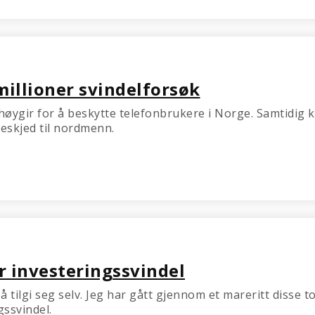
millioner svindelforsøk
på høygir for å beskytte telefonbrukere i Norge. Samtidi
skjed til nordmenn.
r investeringssvindel
 tilgi seg selv. Jeg har gått gjennom et mareritt disse t
gssvindel.