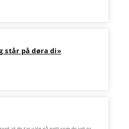
 står på døra di»
osent at de tar valg på nett som de vet er