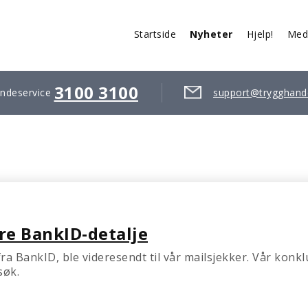
Startside
Nyheter
Hjelp!
Med
3100 3100
ndeservice
support@trygghand
re BankID-detalje
ra BankID, ble videresendt til vår mailsjekker. Vår konk
søk.