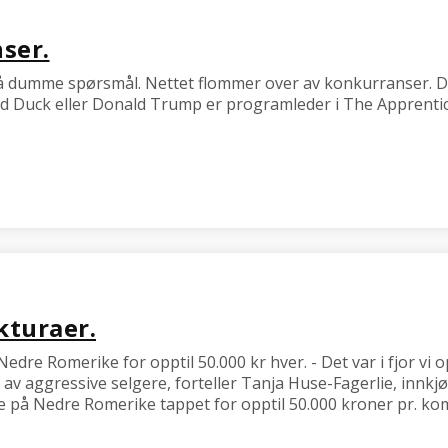
ser.
 dumme spørsmål. Nettet flommer over av konkurranser. De
ld Duck eller Donald Trump er programleder i The Apprentic
turaer.
re Romerike for opptil 50.000 kr hver. - Det var i fjor vi op
 av aggressive selgere, forteller Tanja Huse-Fagerlie, innk
e på Nedre Romerike tappet for opptil 50.000 kroner pr. k