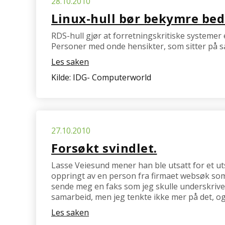
28.10.2010
Linux-hull bør bekymre bedr
RDS-hull gjør at forretningskritiske systemer e
Personer med onde hensikter, som sitter på sam
Les saken
Kilde: IDG- Computerworld
27.10.2010
Forsøkt svindlet.
Lasse Veiesund mener han ble utsatt for et uts
oppringt av en person fra firmaet websøk som
sende meg en faks som jeg skulle underskrive, 
samarbeid, men jeg tenkte ikke mer på det, og s
Les saken