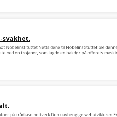
x-svakhet.
ot Nobelinstituttet.Nettsidene til Nobelinstituttet ble denn
ste ned en trojaner, som lagde en bakdør på offerets maski
lt.
ntoer på trådløse nettverk.Den uavhengige webutvikleren Eri