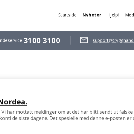
Startside
Nyheter
Hjelp!
Med
3100 3100
ndeservice
support@trygghand
 Nordea.
i har mottatt meldinger om at det har blitt sendt ut falske e
tkonti de siste dagene. Det spesielle med denne e-posten er 