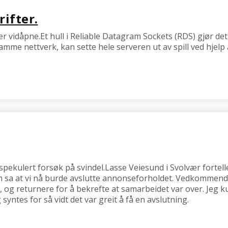
ifter.
r vidåpne.Et hull i Reliable Datagram Sockets (RDS) gjør det e
me nettverk, kan sette hele serveren ut av spill ved hjelp av
pekulert forsøk på svindel.Lasse Veiesund i Svolvær fortelle
 sa at vi nå burde avslutte annonseforholdet. Vedkommende
og returnere for å bekrefte at samarbeidet var over. Jeg kun
yntes for så vidt det var greit å få en avslutning.