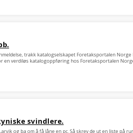
bb.
anmeldelse, trakk katalogselskapet Foretaksportalen Norg
t for en verdiløs katalogoppføring hos Foretaksportalen Norg
kyniske svindlere.
vik og ba om å få låne en pc. Så skrev de ut en liste på rund