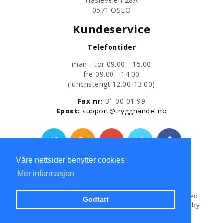
Hasleveien 28A
0571 OSLO
Kundeservice
Telefontider
man - tor 09.00 - 15.00
fre 09.00 - 14:00
​(lunchstengt 12.00-13.00)
Fax nr:
31 00 01 99
​Epost:
support@trygghandel.no
Våre nettsider benytter cookies
Personvernerklæring
Mer informasjon
Copyright © 2013
Trygg Handel AS
All Rights Reserved.
Godtatt
Hosted and Developed by
Hosting-Group.
Powered by
exPub.Net