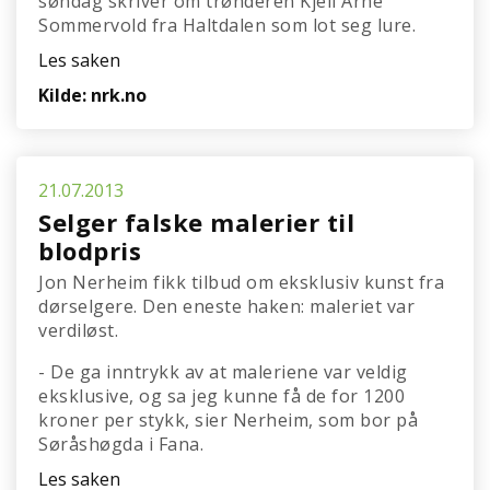
søndag skriver om trønderen Kjell Arne
Sommervold fra Haltdalen som lot seg lure.
Les saken
Kilde: nrk.no
21.07.2013
Selger falske malerier til
blodpris
Jon Nerheim fikk tilbud om eksklusiv kunst fra
dørselgere. Den eneste haken: maleriet var
verdiløst.
- De ga inntrykk av at maleriene var veldig
eksklusive, og sa jeg kunne få de for 1200
kroner per stykk, sier Nerheim, som bor på
Søråshøgda i Fana.
Les saken