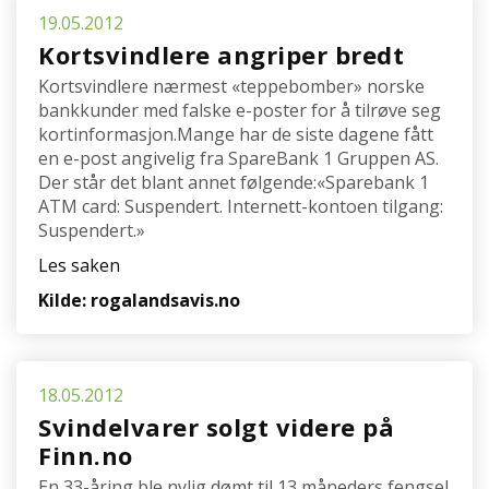
19.05.2012
Kortsvindlere angriper bredt
Kortsvindlere nærmest «teppebomber» norske
bankkunder med falske e-poster for å tilrøve seg
kortinformasjon.Mange har de siste dagene fått
en e-post angivelig fra SpareBank 1 Gruppen AS.
Der står det blant annet følgende:«Sparebank 1
ATM card: Suspendert. Internett-kontoen tilgang:
Suspendert.»
Les saken
Kilde: rogalandsavis.no
18.05.2012
Svindelvarer solgt videre på
Finn.no
En 33-åring ble nylig dømt til 13 måneders fengsel