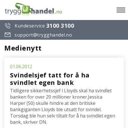
To
3100 3100
Kundeservice
na
support@trygghandel.no
Medienytt
01.06.2012
Svindelsjef tatt for å ha
svindlet egen bank
Tidligere sikkerhetssjef i Lloyds skal ha svindlet
banken for over 20 millioner kroner.Jessica
Harper (50) skulle hindre at den britiske
bankgiganten Lloyds ble utsatt for svindel.
Torsdag ble hun selv tiltalt for å ha svindlet egen
bank, skriver DN.