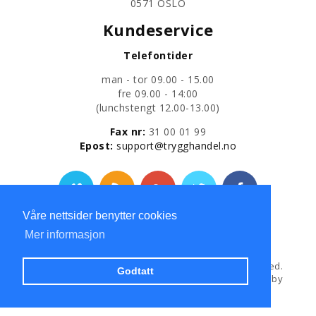
0571 OSLO
Kundeservice
Telefontider
man - tor 09.00 - 15.00
fre 09.00 - 14:00
​(lunchstengt 12.00-13.00)
Fax nr:
31 00 01 99
​Epost:
support@trygghandel.no
Våre nettsider benytter cookies
Personvernerklæring
Mer informasjon
Copyright © 2013
Trygg Handel AS
All Rights Reserved.
Godtatt
Hosted and Developed by
Hosting-Group.
Powered by
exPub.Net