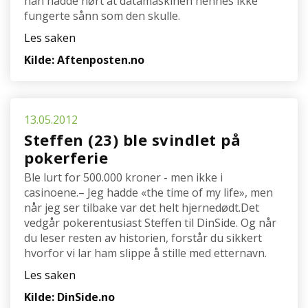
han hadde hørt at datamaskinen hennes ikke
fungerte sånn som den skulle.
Les saken
Kilde: Aftenposten.no
13.05.2012
Steffen (23) ble svindlet på
pokerferie
Ble lurt for 500.000 kroner - men ikke i
casinoene.– Jeg hadde «the time of my life», men
når jeg ser tilbake var det helt hjernedødt.Det
vedgår pokerentusiast Steffen til DinSide. Og når
du leser resten av historien, forstår du sikkert
hvorfor vi lar ham slippe å stille med etternavn.
Les saken
Kilde: DinSide.no