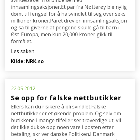
svindelsaker i forbindelse med
innsamlingsaksjoner.Et par fra Nøtterøy ble nylig
dømt til fengsel for å ha svindlet til seg over seks
millioner kroner.Paret drev en innsamlingsaksjon
og sa til giverne at pengene skulle gå til barn i
Øst-Europa, men kun 20,000 kroner gikk til
formålet.
Les saken
Kilde: NRK.no
22.05.2012
Se opp for falske nettbutikker
Ellers kan du risikere å bli svindlet.Falske
nettbutikker er et økende problem. Og selv om
butikkene i mange tilfeller ser troverdige ut, vil
det ikke dukke opp noen vare i posten etter
betaling, skriver danske Politiken.I Danmark