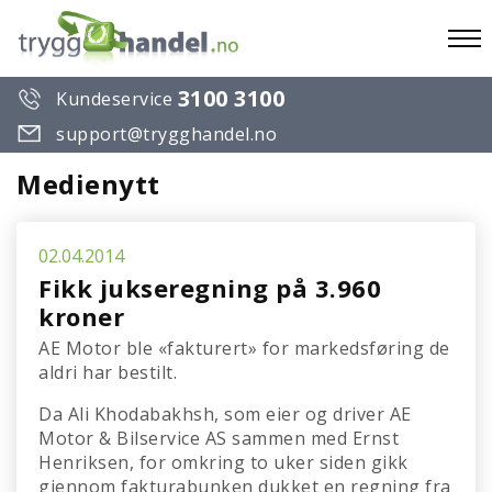
To
3100 3100
Kundeservice
na
support@trygghandel.no
Medienytt
02.04.2014
Fikk jukseregning på 3.960
kroner
AE Motor ble «fakturert» for markedsføring de
aldri har bestilt.
Da Ali Khodabakhsh, som eier og driver AE
Motor & Bilservice AS sammen med Ernst
Henriksen, for omkring to uker siden gikk
gjennom fakturabunken dukket en regning fra